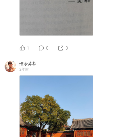
1
0
0
惟余莽莽
2年前