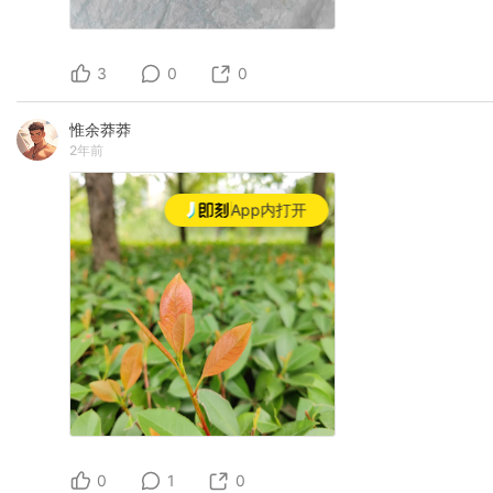
3
0
0
惟余莽莽
2年前
App内打开
0
1
0