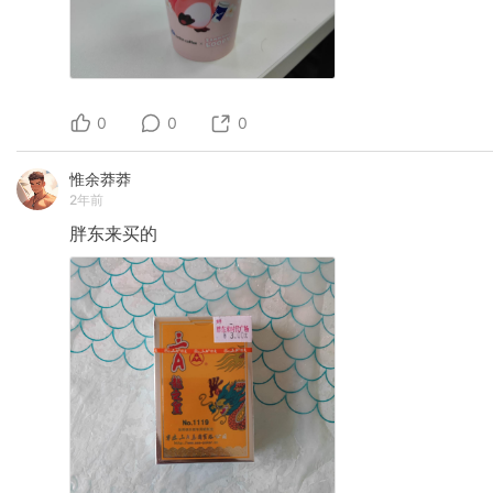
0
0
0
惟余莽莽
2年前
胖东来买的