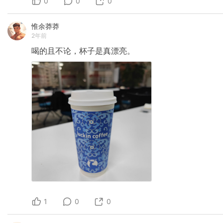
0
0
0
惟余莽莽
2年前
喝的且不论，杯子是真漂亮。
1
0
0