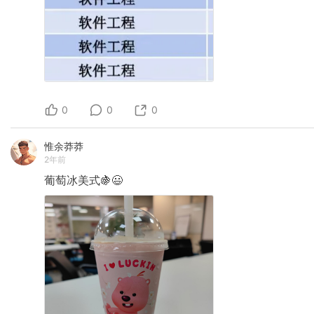
0
0
0
惟余莽莽
2年前
葡萄冰美式🍇😃