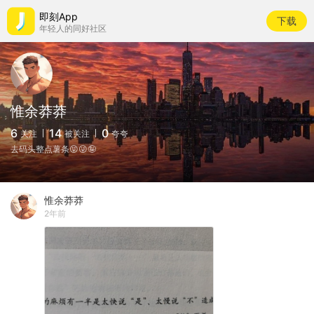
即刻App
下载
年轻人的同好社区
惟余莽莽
6
14
0
关注
被关注
夸夸
去码头整点薯条😝😜🤪
惟余莽莽
2年前