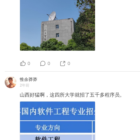
0
0
0
惟余莽莽
2年前
山西好猛啊，这四所大学就招了五千多程序员。