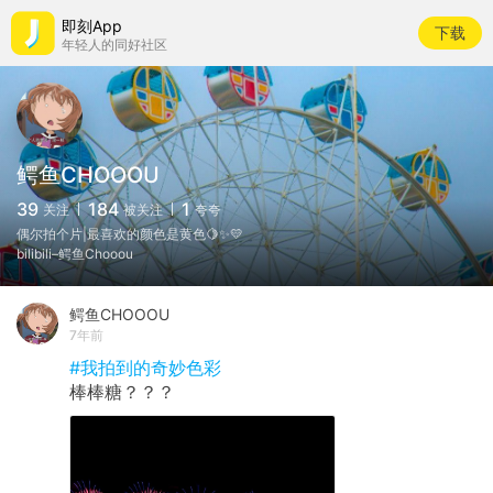
即刻App
下载
年轻人的同好社区
鳄鱼CHOOOU
39
184
1
关注
被关注
夸夸
偶尔拍个片|最喜欢的颜色是黄色🍋✨💛
bilibili–鳄鱼Chooou
鳄鱼CHOOOU
7年前
#我拍到的奇妙色彩
棒棒糖？？？