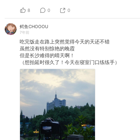
8
0
0
鳄鱼CHOOOU
7年前
吃完饭走在路上突然觉得今天的天还不错
虽然没有特别惊艳的晚霞
但是长沙难得的晴天啊！
（想拍延时很久了！今天在寝室门口练练手）