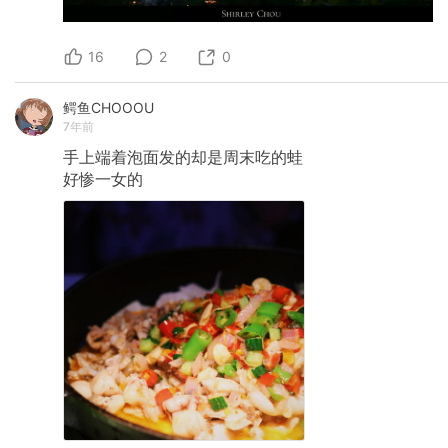
16
2
0
鳄鱼CHOOOU
7年前
手上端着泡面发的却是周末吃的蛙
好惨一女的