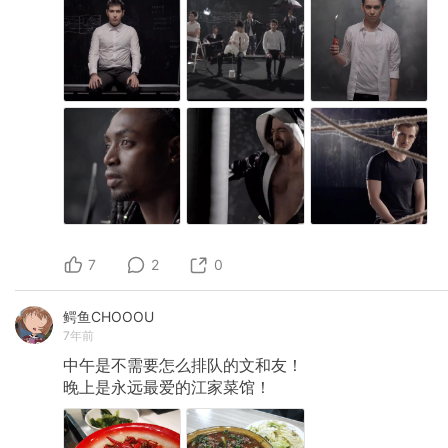
7
2
0
鳄鱼CHOOOU
7年前
中午是不需要怎么排队的文和友！
晚上是永远最爱的江家菜馆！