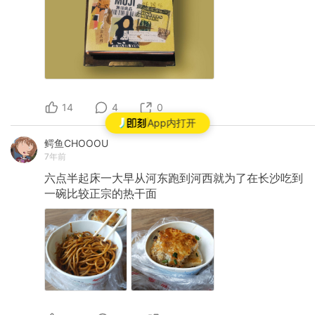
14
4
0
App内打开
鳄鱼CHOOOU
7年前
六点半起床一大早从河东跑到河西就为了在长沙吃到
一碗比较正宗的热干面