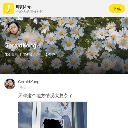
即刻App
下载
年轻人的同好社区
GeraldKong
48
19
0
关注
被关注
夸夸
GeraldKong
1年前
天津这个地方情况太复杂了