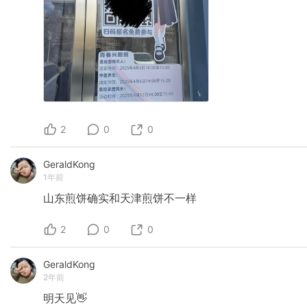
2
0
0
GeraldKong
1年前
山东煎饼确实和天津煎饼不一样
2
0
0
GeraldKong
2年前
明天见👋