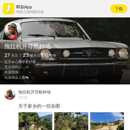
即刻App
下载
年轻人的同好社区
拖拉机开导航种地
27
23
0
关注
被关注
夸夸
玄学🙏心理学爱好者
无业游民(>﹏<)
单身快乐
玩游戏会上瘾🐂
拖拉机开导航种地
3年前
关于家乡的一些杂图