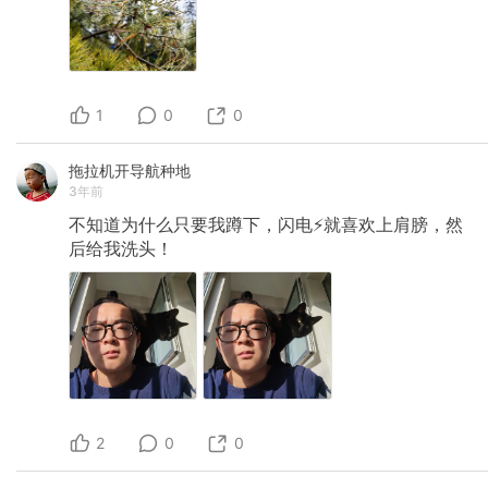
1
0
0
拖拉机开导航种地
3年前
不知道为什么只要我蹲下，闪电⚡️就喜欢上肩膀，然
后给我洗头！
2
0
0