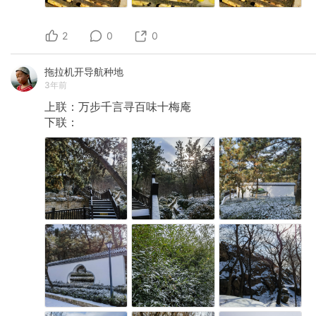
2
0
0
拖拉机开导航种地
3年前
上联：万步千言寻百味十梅庵
下联：