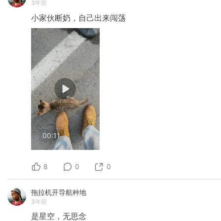
3年前
小家伙断奶，自己出来闯荡
00:11
8
0
0
拖拉机开导航种地
3年前
是星空，无思念