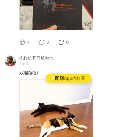
4
0
0
拖拉机开导航种地
3年前
双猫家庭
App内打开