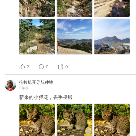
2
0
0
拖拉机开导航种地
3年前
新来的小狸花，畏手畏脚