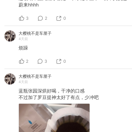
蔚来hhhh
3
2
0
大樱桃不是车厘子
4天前
烦躁
2
3
0
大樱桃不是车厘子
4天前
蓝瓶张园深烘好喝，干净的口感
不过加了罗豆提神太好了有点，少冲吧