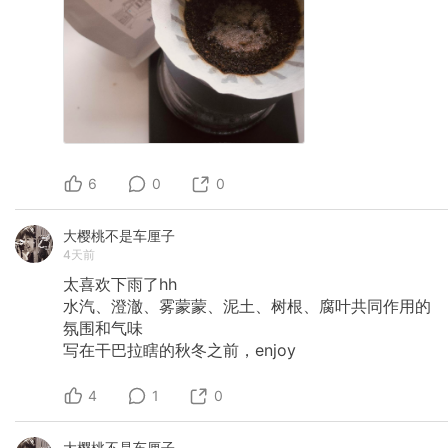
6
0
0
大樱桃不是车厘子
4天前
太喜欢下雨了hh
水汽、澄澈、雾蒙蒙、泥土、树根、腐叶共同作用的
氛围和气味
写在干巴拉瞎的秋冬之前，enjoy
4
1
0
大樱桃不是车厘子