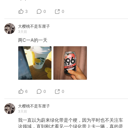
3
0
0
大樱桃不是车厘子
3天前
两C一A的一天
6
0
0
大樱桃不是车厘子
3天前
我一直以为蔚来绿化带是个梗，因为平时也不关注车
这领域，直到刚才看见一个绿化带上卡一辆，真的是