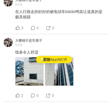
5天前
在人行路走的好好的被电动车bibibi鸣笛让道真的是
极其烦躁
3
0
0
大樱桃不是车厘子
5天前
线条令人舒适
App内打开
2
0
0