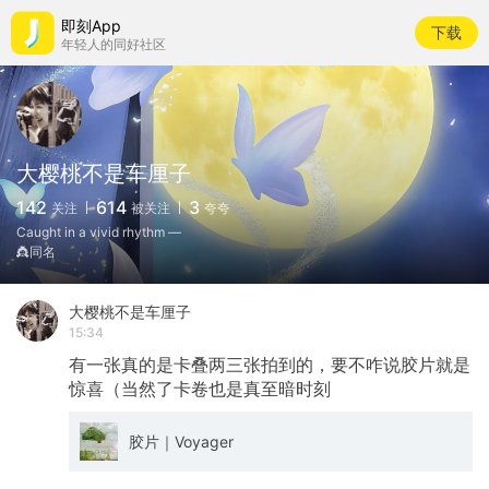
即刻App
下载
年轻人的同好社区
大樱桃不是车厘子
142
614
3
关注
被关注
夸夸
Caught in a vivid rhythm —
👸同名
大樱桃不是车厘子
15:34
有一张真的是卡叠两三张拍到的，要不咋说胶片就是
惊喜（当然了卡卷也是真至暗时刻
胶片｜Voyager