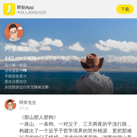
即刻App
下载
年轻人的同好社区
阿常先生
440
474
0
关注
被关注
夸夸
设计狮一枚🦁️
业余摄影仔📷
手残党执笔🎨
爱生活爱笑😊
东找西拼过日常无聊顽主🙈
阿常先生
5天前
《那山那人那狗》
一座山、一条狗、一对父子、三天两夜的平淡行路，
构建出了一个近乎于哲学境界的世外桃源，更把那难