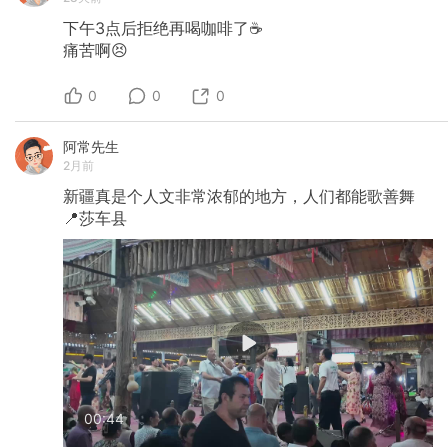
下午3点后拒绝再喝咖啡了☕️
痛苦啊😣
0
0
0
阿常先生
2月前
新疆真是个人文非常浓郁的地方，人们都能歌善舞
📍莎车县
00:44