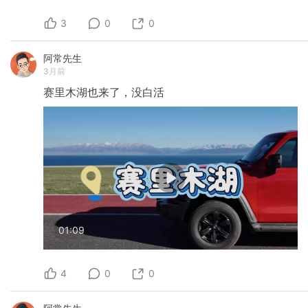
3
0
0
阿常先生
3月前
赛里木湖也来了，没白活
01:09
4
0
0