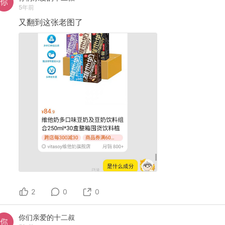
5年前
又翻到这张老图了
2
0
0
你们亲爱的十二叔