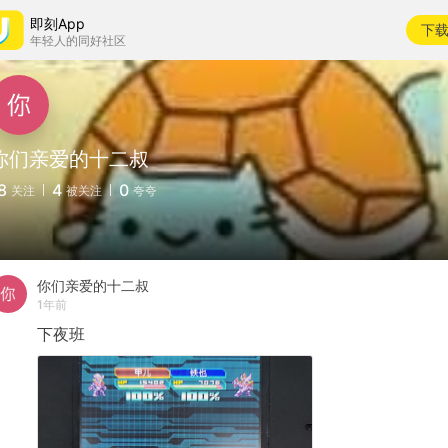
即刻App
下
年轻人的同好社区
你们亲爱的十二叔
8
4
0
关注
被关注
夸夸
你们亲爱的十二叔
1年前
下夜班