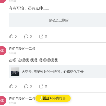
5年前
有点可怕，还有点帅……
原动态已删除
0
0
0
你们亲爱的十二叔
5年前
诶嘿
诶嘿嘿
嘿嘿
嘿嘿嘿嘿嘿
天空云: 前腿收起的一瞬间，心都萌化了😂
0
0
0
App内打开
你们亲爱的十二叔
5年前