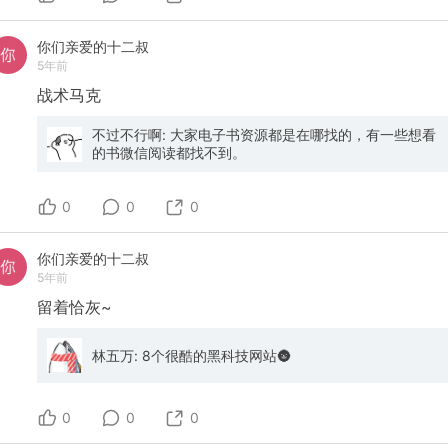
你们亲爱的十二叔
5年前
战术马克
不过不行啊: 大家电子书资源都是在哪找的，有一些想看
的书微信阅读都找不到。
0
0
0
你们亲爱的十二叔
5年前
留着恰灰~
林五万: 8个很酷的黑科技网站🌚
0
0
0