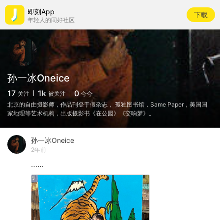
即刻App
下载
年轻人的同好社区
孙一冰Oneice
17
1k
0
关注
被关注
夸夸
北京的自由摄影师，作品刊登于假杂志， 孤独图书馆，Same Paper，美国国
家地理等艺术机构，出版摄影书《在公园》《交响梦》。
孙一冰Oneice
2年前
……