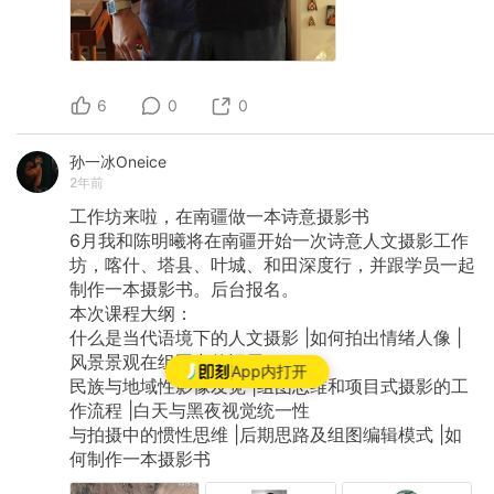
6
0
0
孙一冰Oneice
2年前
工作坊来啦，在南疆做一本诗意摄影书
6月我和陈明曦将在南疆开始一次诗意人文摄影工作
坊，喀什、塔县、叶城、和田深度行，并跟学员一起
制作一本摄影书。后台报名。
本次课程大纲：
什么是当代语境下的人文摄影
|如何拍出情绪人像
|
风景景观在组图中的运用
App内打开
民族与地域性影像发觉
|组图思维和项目式摄影的工
作流程
|白天与黑夜视觉统一性
与拍摄中的惯性思维
|后期思路及组图编辑模式
|如
何制作一本摄影书