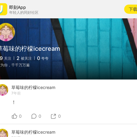
即刻App
下
年轻人的同好社区
草莓味的柠檬icecream
9
2
0
关注
被关注
夸夸
为你，千千万万遍
草莓味的柠檬icecream
7年前
！
0
0
0
草莓味的柠檬icecream