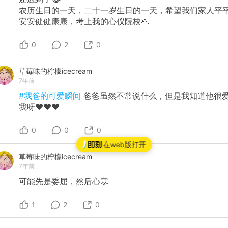
农历生日的一天，二十一岁生日的一天，希望我们家人平
安安健健康康，考上我的心仪院校🙏
0
2
0
草莓味的柠檬icecream
7年前
#我爸的可爱瞬间
爸爸虽然不常说什么，但是我知道他很
我呀❤️❤️❤️
0
0
0
在web版打开
草莓味的柠檬icecream
7年前
可能先是委屈，然后心寒
1
2
0