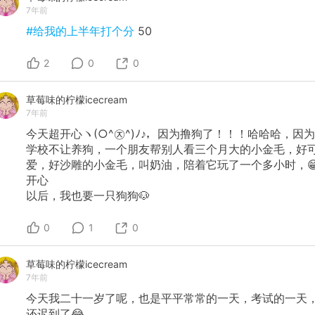
7年前
#给我的上半年打个分
50
2
0
0
草莓味的柠檬icecream
7年前
今天超开心ヽ(○^㉨^)ﾉ♪，因为撸狗了！！！哈哈哈，因为
学校不让养狗，一个朋友帮别人看三个月大的小金毛，好
爱，好沙雕的小金毛，叫奶油，陪着它玩了一个多小时，
开心
以后，我也要一只狗狗🐶
0
1
0
草莓味的柠檬icecream
7年前
今天我二十一岁了呢，也是平平常常的一天，考试的一天
还迟到了😂