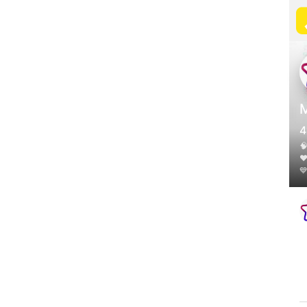
4

❤
