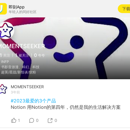
即刻App
下
年轻人的同好社区
MOMENTSEEKER
1
1
0
关注
被关注
夸夸
 INFP
️ 书影音游漫、科幻、科技
 超英/星战/新怪谈/软粉
MOMENTSEEKER
3年前
#2023最爱的3个产品
Notion 用Notion的第四年，仍然是我的生活解决方案
1
0
0