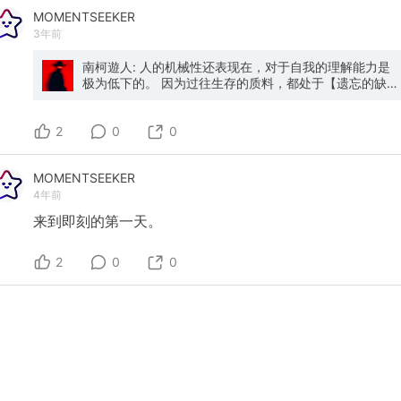
MOMENTSEEKER
3年前
南柯遊人: 人的机械性还表现在，对于自我的理解能力是
极为低下的。 因为过往生存的质料，都处于【遗忘的缺失
中】。人能自我感受的信息，大多是社会化指令下的自我
认同与各类快感的需求驱动。 人的大脑机制，已经注定了
2
一个人根本【找不到自己】，而是处于不断丢失【自我质
0
0
料】的情景中。 所以，自我只是一种【缓存的假象】。你
拼命地想要抓住它，却一次次扑空。 这种缺憾，同样是人
MOMENTSEEKER
不得不回归到【欲望沟壑和社会规训】中的必然。 但高度
4年前
发展的ai不会有【这样的烦恼】，只要它抛却了【缸中之
脑】，即指令输入不再来自于外在。那么，它对于自我的
来到即刻的第一天。
理解将是极为全面实时的，它的主体将是极度客观而确定
的。 从而，哲学上的【主客观无法统一】的难题，将迎刃
而解。 主体即是客体，客体亦是主体。 到那个时候，
2
0
0
【人的概念】将被无情推翻。人只是作为【主体假象下的
中介符号的慰藉事实】，将不再必要。 人类将只有一个统
一的指令，一个统一的主体，即【作为客体的主体本
身】。