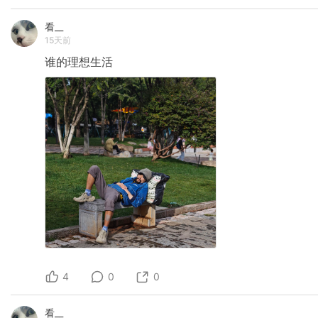
看__
15天前
谁的理想生活
4
0
0
看__