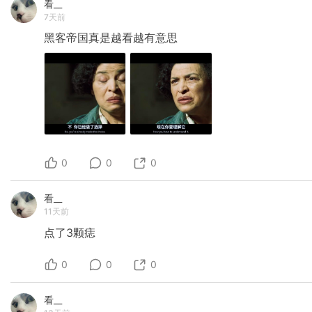
看__
7天前
黑客帝国真是越看越有意思
0
0
0
看__
11天前
点了3颗痣
0
0
0
看__