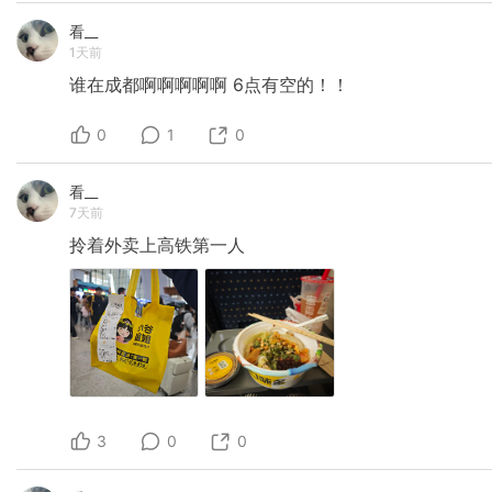
看__
1天前
谁在成都啊啊啊啊啊
6点有空的！！
0
1
0
看__
7天前
拎着外卖上高铁第一人
3
0
0