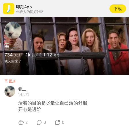
即刻App
下载
年轻人的同好社区
看__
734
1k
12
关注
被关注
夸夸
我又回来了
置顶
看__
14天前
活着的目的是尽量让自己活的舒服
开心是进阶
2
0
0