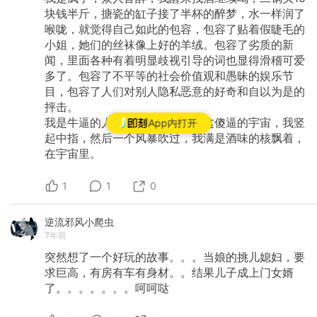
块钱半斤，搪瓷的缸子接了半杯的醉梦，水一样润了
喉咙，就觉得自己如此的包容，包容了贴着假睫毛的
小姐，她们的丝袜像上好的羊绒。包容了劣质的新
闻，里面各种有着明显歧视引导的词也显得滑稽可爱
多了。包容了不平等的社会价值观和愚昧的娱乐节
目，包容了人们对别人隐私恶意的好奇和自以为是的
抨击。
我是牛逼的人，我对着宇宙说，这傻逼的宇宙，我竖
App内打开
起中指，然后一个风暴吹过，我满是酒味的核飘着，
在宇宙里。
1
1
0
逆流邪风小爬虫
7年前
突然想了一个好玩的故事。。。当娘的挑儿媳妇，要
求巨高，有房有车有身材。。结果儿子成上门女婿
了。。。。。。。呵呵哒