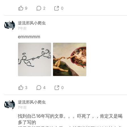
9
2
0
逆流邪风小爬虫
7年前
emmmmm
3
4
0
逆流邪风小爬虫
7年前
找到自己16年写的文章。。。吓死了，，肯定又是喝
多了写的