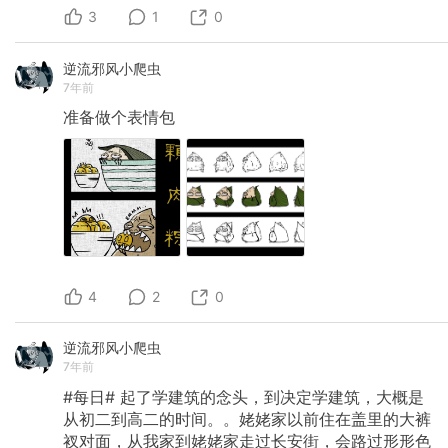
3
1
0
逆流邪风小爬虫
7年前
准备做个表情包
4
2
0
逆流邪风小爬虫
7年前
#每日#
起了学建筑的念头，到决定学建筑，大概是
从初二到高二的时间。。姥姥家以前住在盖里的大裤
衩对面，从我家到姥姥家走过长安街，会路过形形色