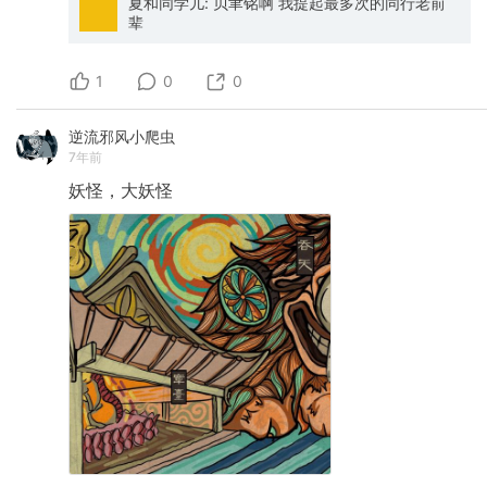
夏和同学儿: 贝聿铭啊 我提起最多次的同行老前
辈
1
0
0
逆流邪风小爬虫
7年前
妖怪，大妖怪