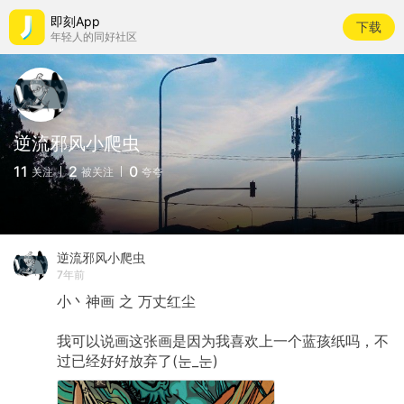
即刻App
下载
年轻人的同好社区
逆流邪风小爬虫
11
2
0
关注
被关注
夸夸
逆流邪风小爬虫
7年前
小丶神画
之
万丈红尘
我可以说画这张画是因为我喜欢上一个蓝孩纸吗，不
过已经好好放弃了(눈_눈)