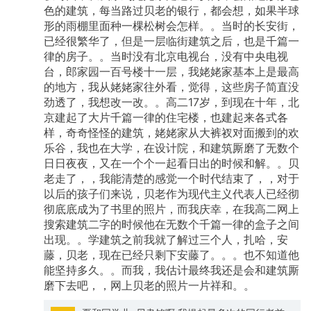
色的建筑，每当路过贝老的银行，都会想，如果半球
形的雨棚里面种一棵松树会怎样。。当时的长安街，
已经很繁华了，但是一层临街建筑之后，也是千篇一
律的房子。。当时没有北京电视台，没有中央电视
台，郎家园一百号楼十一层，我姥姥家基本上是最高
的地方，我从姥姥家往外看，觉得，这些房子简直没
劲透了，我想改一改。。高二17岁，到现在十年，北
京建起了大片千篇一律的住宅楼，也建起来各式各
样，奇奇怪怪的建筑，姥姥家从大裤衩对面搬到的欢
乐谷，我也在大学，在设计院，和建筑厮磨了无数个
日日夜夜，又在一个个一起看日出的时候和解。。贝
老走了，，我能清楚的感觉一个时代结束了，，对于
以后的孩子们来说，贝老作为现代主义代表人已经彻
彻底底成为了书里的照片，而我庆幸，在我高二网上
搜索建筑二字的时候他在无数个千篇一律的盒子之间
出现。。学建筑之前我就了解过三个人，扎哈，安
藤，贝老，现在已经只剩下安藤了。。。也不知道他
能坚持多久。。而我，我估计最终我还是会和建筑厮
磨下去吧，，网上贝老的照片一片祥和。。