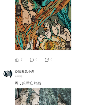
7
0
0
逆流邪风小爬虫
7年前
恩，给重庆的画