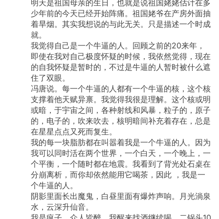
明天是祖国母亲的生日，也就是说祖国姥姥估计在多
少年前的今天已经开始阵痛。祖国姥爷在产房外面抽
着旱烟。其实我想说的与此无关。只是描述一个时成
就。
我觉得自己是一个牛逼的人。回顾之前的20来年，
即使在我对自己极度怀疑的时候，我依然觉得，现在
的自我怀疑是暂时的，不过是牛逼的人暂时被什么遮
住了双眼。
冯唐说。每一个牛逼的人都有一个牛逼的核，这个核
支撑着他天赋异禀。我觉得我很是理解。这个核或明
或暗，于宇宙之间，各种射线和风暴，粒子的，原子
的，电子的，吹来吹去，核明暗间补充着存在，总是
在星星点点又死而复生。
我的每一块脂肪都在叫嚣着我是一个牛逼的人。因为
我可以同时活在两个世界，一个白天，一个晚上，一
个平衡，一个随时都在地震。我看到了背光处石桌在
分崩离析，而你却依然能用它喝茶，因此
，我是一
个牛逼的人。
阴影里面长出魔鬼，白昼里面有爆炸声响。月光淌泉
水，云深升仙音。
我是疯子，众人皆醉，我醒来找酒继续喝，二锅头10