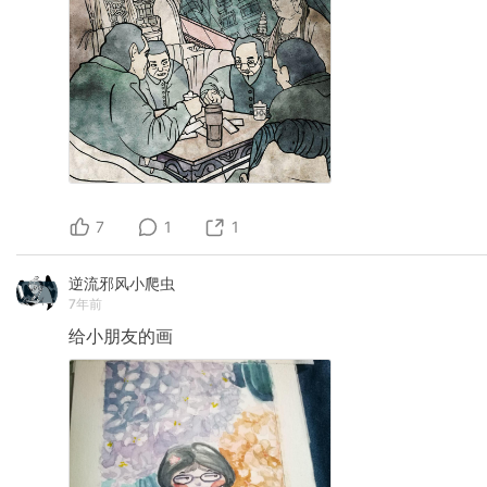
7
1
1
逆流邪风小爬虫
7年前
给小朋友的画