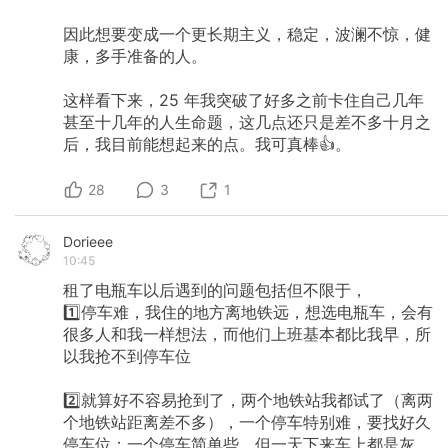
因此想要变成一个更长期主义，稳定，波澜不惊，健
康，多手准备的人。
这样看下来，25 年我突破了好多之前卡住自己几年
甚至十几年的人生命题，这几点还只是差不多十月之
后，我目前能想起来的点。我可真棒👍。
28
3
1
Dorieee
10:45
租了电瓶车以后遇到的问题包括但不限于，
1️⃣停车难，我住的地方离地铁远，想选电瓶车，会有
很多人和我一样想法，而他们上班基本都比我早，所
以我抢不到停车位
2️⃣就算好不容易抢到了，两个地铁站我都试了（离两
个地铁站距离差不多），一个停车特别难，要找好久
停车位；一个停车简单些，但一天下来车上都是灰