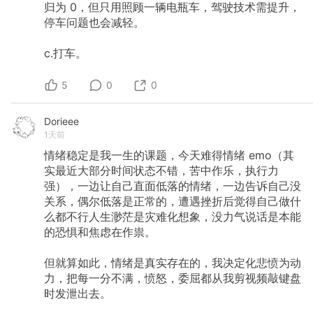
归为
0，但只用照顾一辆电瓶车，驾驶技术需提升，
停车问题也会减轻。
c.打车。
5
0
0
Dorieee
1天前
情绪稳定是我一生的课题，今天难得情绪
emo（其
实最近大部分时间状态不错，苦中作乐，执行力
强），一边让自己直面低落的情绪，一边告诉自己没
关系，偶尔低落是正常的，遭遇挫折后觉得自己做什
么都不行人生渺茫是灾难化想象，没力气说话是本能
的恐惧和焦虑在作祟。
但就算如此，情绪是真实存在的，我决定化悲愤为动
力，把每一分不满，愤怒，委屈都从我剪视频敲键盘
时发泄出去。