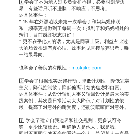
1️⃣学会了不为亲人过多负责和承担，必要时划清边
界，有些话只听不进脑，不响应，不思考。
🥳具体事件：
* 15 年在外漂泊以来第一次学会了和妈妈规律联
系，频率更是做到了每周一次！找到了和妈妈相处的
窍门，目前感觉状态良好！
* 更不在乎他人的话，尤其是同事上级。利益占比过
大的场景很难有真心话。效率起见直接放弃思考，唯
一结果导向。
也学会了善良的有限性：
m.okjike.com
2️⃣学会了根据现实反馈行动，降低计划性，降低完美
主义，降低控制欲，降低偏离计划的焦虑和自责。
🥳具体事件：从设计转到人事又转回设计是最大的实
践案例，其次是日常活动大大降低了对计划性的依
赖，提高了对意外的耐受度，还能笑嘻嘻面对意外。
3️⃣ 学会了建立自我边界和社交规则，更多认可夸
奖，更少比较焦虑。明确他人是他人，我是我。
同时不再固定的不变的看待一个人，希望某人一直是