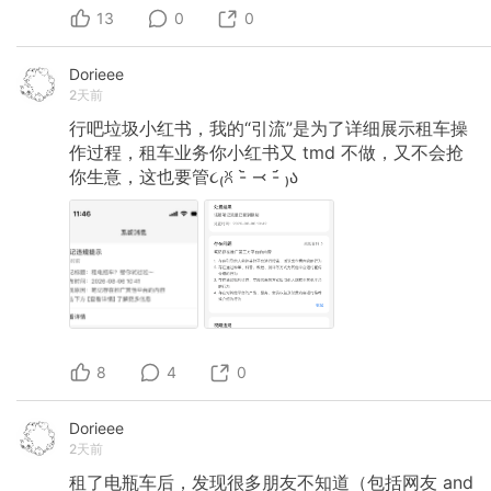
13
0
0
Dorieee
2天前
行吧垃圾小红书，我的“引流”是为了详细展示租车操
作过程，租车业务你小红书又
tmd
不做，又不会抢
你生意，这也要管૮₍ꐦ
-᷅
⤙
-᷄
₎ა
8
4
0
Dorieee
2天前
租了电瓶车后，发现很多朋友不知道（包括网友 and