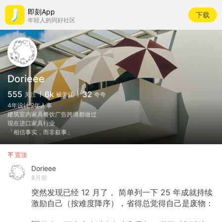
即刻App
下载
年轻人的同好社区
Dorieee
555
6k
32
关注
被关注
夸夸
4年设计 2年人事
建筑室内家具餐饮广告跨境都做过
现在进口家具行业
「相信事实，而非叙事」
置顶
Dorieee
8月前
突然发现已经 12 月了， 简单列一下 25 年成就持续
激励自己（按难度降序），省得总觉得自己是废物：