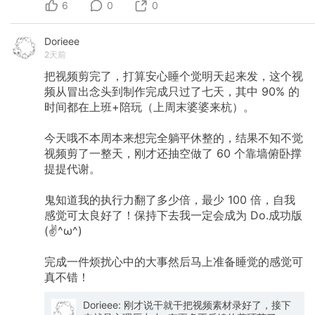
6
享单车+流汗流的浑身都是啦。 打算继续学习如
0
0
何关爱自己/如何使自己舒适。减少在路上的时
间，提高在路上的体验，节省心力投入更重要的
Dorieee
事情中去，就是让生活变得越来越好的第一
2天前
步！！💪
把视频剪完了，打算安心睡个觉明天起来发，这个视
频从冒出念头到制作完成只过了七天，其中
90%
的
时间都在上班+陪玩（上周末婆婆来杭）。
今天哦不本周本来想完全躺平休整的，结果不知不觉
视频剪了一整天，刚才还抽空做了
60
个靠墙俯卧撑
提提代谢。
鬼知道我的执行力翻了多少倍，最少
100
倍，自我
感觉可太良好了！保持下去我一定会成为
Do.成功版
(✌️^ω^)
完成一件烦扰心中的大事然后马上准备睡觉的感觉可
真不错！
Dorieee: 刚才说干就干把视频素材录好了，接下