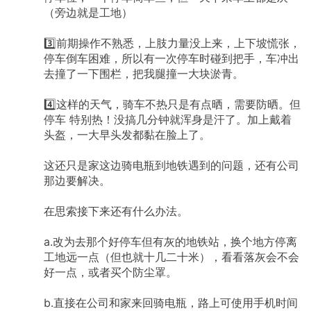
（旁边就是工地）
3️⃣前期操作不熟悉，上肢力量没上来，上下坡慌张，
停车倒车困难，所以有一次停车时碰到把手，车冲出
去撞了一下围栏，把我腿撞一大块淤青。
4️⃣这样的天气，骑车不热只是有点晒，需要防晒。但
停车
特别热！没搞几分钟就浑身是汗了。加上戴着
头盔，一大早头发都黏在脸上了。
这还只是家这边骑电瓶到地铁遇到的问题，还有公司
那边要解决。
在思索接下来还有什么办法。
a.改为去那个好停车但有灰的地铁站，换个地方停离
工地远一点（但也就十几二十米），看看落灰会不会
好一点，或者买个防尘罩。
b.直接在公司和家来回骑电瓶，路上可使用手机时间