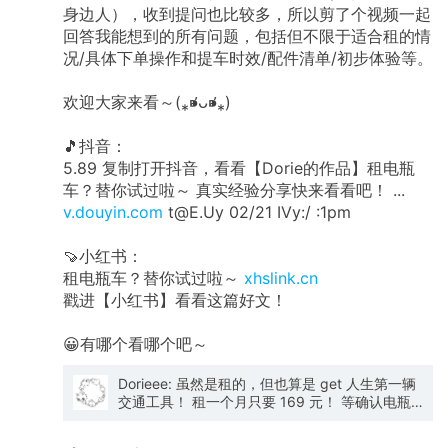
身边人），收到提问也比较多，所以剪了个视频一起
回答我能想到的所有问题，包括但不限于适合租的情
况/具体下单操作和提车时效/配件清单/初步体验等。
欢迎大家来看～(⁎⁍̴̛ᴗ⁍̴̛⁎)
🎵抖音：
5.89 复制打开抖音，看看【Dorie的作品】租电瓶
车？替你试过啦～ 真实经验分享快来看看吧！ ...
v.douyin.com
t@E.Uy 02/21 IVy:/ :1pm
🍠小红书：
租电瓶车？替你试过啦～
xhslink.cn
戳进【小红书】看看这篇好文！
😀有哪个看哪个吧～
Dorieee: 虽然是租的，但也算是 get 人生第一辆
交通工具！ 租一个月只要 169 元！ 等确认电瓶
车是我想要的解决方案，就去买一台真正属于我
自己的。这下终于不用在 35 度的天气到处找共