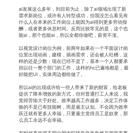
ai发展这么多年，到目前为止，除了ai领域出现了新
需求新岗位，或许有人转型成功，但我没怎么看见有
什么人在本来的工作岗位上能因为ai得到更多劳动报
酬，或者更多休息时间。反而比较常见的是，这个也
能ai，那个也能ai，所以全都你做吧，薪资不涨。
以视觉设计岗位为例，前两年如果在一个平面设计岗
位里出现动画，建模，插画需求，还会被人吐槽，这
样的还是少数；现在已经不是了，基本一个人都要承
担以往一整个部门的工作，这样的hc已遍地都是，最
好能把UI，实体周边都给做了。
所以ai的出现或许给一些人带来了新的财富，给老板
提供了降本增效的新方式，但对普通打工人来说，我
觉得苦恼大于好处。效率越高工作越多，决定工作体
验的不是已有技能树，而是雇主认知。不会因为效率
跃迁就有更多人幸福，只要雇主觉得员工是奴隶，那
么员工永远不会幸福。
有时候真的很不明白国内职场急急急急然后把所有事