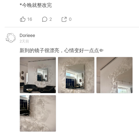
*今晚就整改完
16
2
0
Dorieee
2天前
新到的镜子很漂亮，心情变好一点点🤏