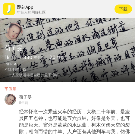
即刻App
下载
年轻人的同好社区
苟子旻
1k
830
20
关注
被关注
夸夸
INFP 🍀
不练不吃！🥝
一个人应该活得是自己并且干净🍃
置顶
苟子旻
5年前
经常怀念一次乘坐火车的经历，大概二十年前。是凌
晨四五点钟，也可能是五六点钟。好像是冬天，也可
能是秋天。窗外是蒙蒙的水泥蓝，树木仿佛天空的裂
隙，相向而错的牛羊、人户还有其他列车与我，仿佛