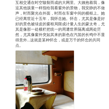
互相交通在时空皲裂而成的大网里。大姨抱着我，像
逗其他孩童一样指给我看窗外的景物，我安静的不做
声，时而聚光在外面，时而在车窗中间的横框上。她
已经离世近十五年，我怀念她。怀念，尤其是像是好
好的景色被绿皮的窗框局限成计量人生的蒙太奇，尤
其是像那一处横栏把统一的周遭世界隔离成两处茫
然，尤其像窗外突如其来的新色在汽笛的长鸣中不显
得意外…这就是某种怀念，或是万千的怀念的共同
点。