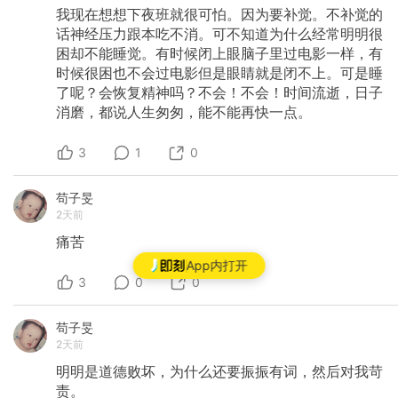
我现在想想下夜班就很可怕。因为要补觉。不补觉的
话神经压力跟本吃不消。可不知道为什么经常明明很
困却不能睡觉。有时候闭上眼脑子里过电影一样，有
时候很困也不会过电影但是眼睛就是闭不上。可是睡
了呢？会恢复精神吗？不会！不会！时间流逝，日子
消磨，都说人生匆匆，能不能再快一点。
3
1
0
苟子旻
2天前
痛苦
App内打开
3
0
0
苟子旻
2天前
明明是道德败坏，为什么还要振振有词，然后对我苛
责。