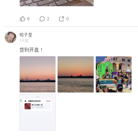
6
2
0
苟子旻
1天前
货到开盘！