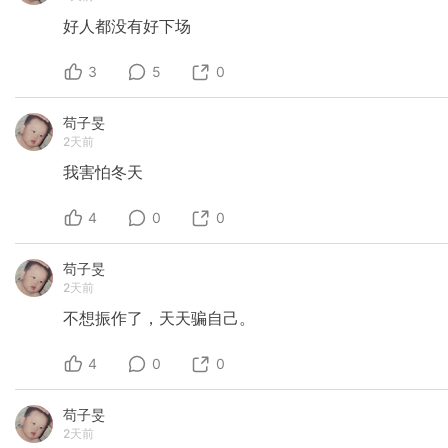
好人都没有好下场
3
5
0
苟子旻
2天前
我害怕冬天
4
0
0
苟子旻
2天前
不想振作了，天天骗自己。
4
0
0
苟子旻
2天前