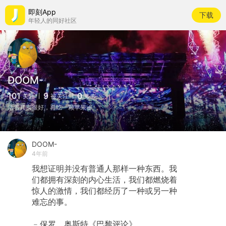
即刻App
下载
年轻人的同好社区
DOOM-
101
9
0
关注
被关注
夸夸
活着其实很好，再吃一颗苹果🍎
DOOM-
4年前
我想证明并没有普通人那样一种东西。我
们都拥有深刻的内心生活，我们都燃烧着
惊人的激情，我们都经历了一种或另一种
难忘的事。
﹣保罗．奥斯特《巴黎评论》