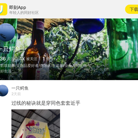
即刻App
下
年轻人的同好社区
一只鳄鱼
36
1k
1
关注
被关注
夸夸
岩鼓励师/豆制品爱好者/伪球迷/在追星/业余人间观察
好好生活
一只鳄鱼
2天前
过线的秘诀就是穿同色套套近乎