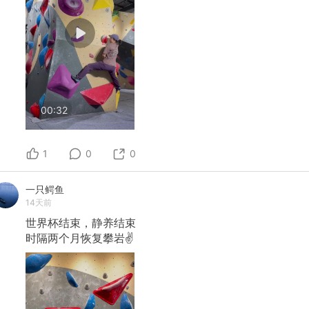
00:32
1
0
0
一只鳄鱼
14天前
世界杯结束，静养结束
时隔两个月恢复攀岩✌️