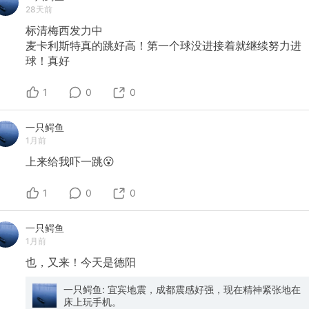
28天前
标清梅西发力中
麦卡利斯特真的跳好高！第一个球没进接着就继续努力进
球！真好
1
0
0
一只鳄鱼
1月前
上来给我吓一跳😮
1
0
0
一只鳄鱼
1月前
也，又来！今天是德阳
一只鳄鱼: 宜宾地震，成都震感好强，现在精神紧张地在
床上玩手机。