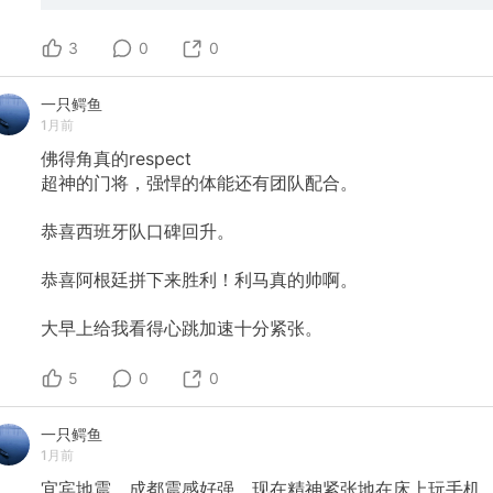
3
0
0
一只鳄鱼
1月前
佛得角真的respect
超神的门将，强悍的体能还有团队配合。
恭喜西班牙队口碑回升。
恭喜阿根廷拼下来胜利！利马真的帅啊。
大早上给我看得心跳加速十分紧张。
5
0
0
一只鳄鱼
1月前
宜宾地震，成都震感好强，现在精神紧张地在床上玩手机