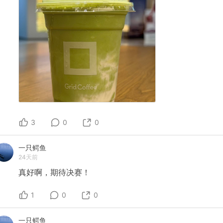
3
0
0
一只鳄鱼
24天前
真好啊，期待决赛！
1
0
0
一只鳄鱼