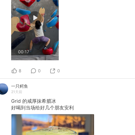
00:17
8
0
0
一只鳄鱼
21天前
Grid
的咸厚抹希腊冰
好喝到当场给好几个朋友安利