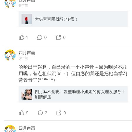
6年前
大头宝宝困伐醒: 转需！
1
0
0
四月声画
6年前
哈哈出于兴趣，自己录的一个小声音～因为咽炎不敢
用嗓，有点粗低沉|ω・）但自恋的我还是把她当学习
背景音了(*´罒`*)
四月🐳不觉晓 - 发型助理小姐姐的剪头理发服务 I
剧情解压
9
2
0
四月声画