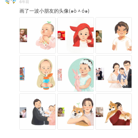
6年前
画了一波小朋友的头像(๑òᆺó๑)