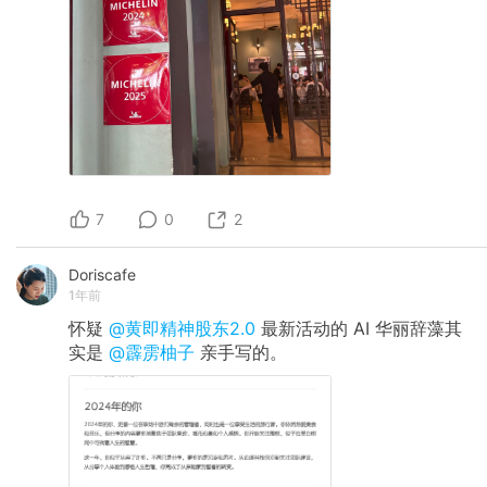
7
0
2
Doriscafe
1年前
怀疑
@黄即精神股东2.0
最新活动的 AI 华丽辞藻其
实是
@霹雳柚子
亲手写的。