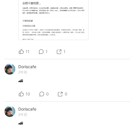
11
1
1
Doriscafe
2年前
🚄
10
0
0
Doriscafe
2年前
🚄