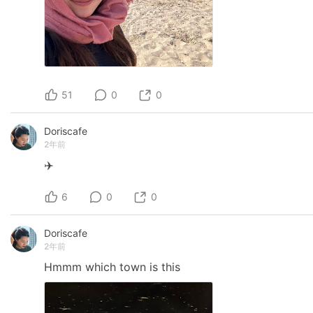
51
0
0
Doriscafe
2年前
✈️
6
0
0
Doriscafe
2年前
Hmmm
which
town
is
this