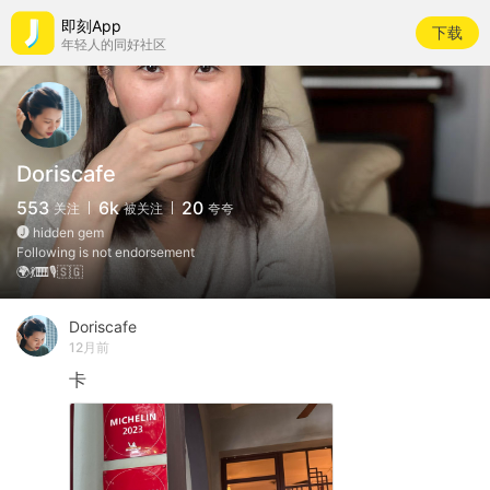
即刻App
下载
年轻人的同好社区
Doriscafe
553
6k
20
关注
被关注
夸夸
🅙 hidden gem
Following is not endorsement
🌍💃🎹🎙️🇸🇬
Doriscafe
12月前
卡