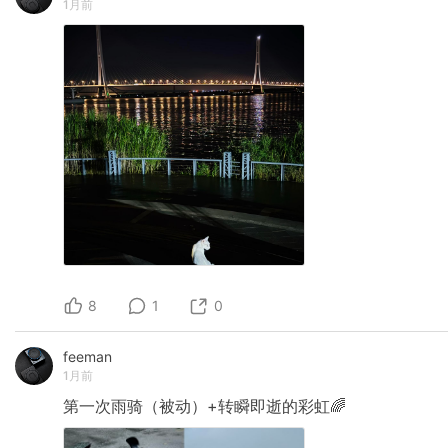
1月前
8
1
0
feeman
1月前
第一次雨骑（被动）+转瞬即逝的彩虹🌈