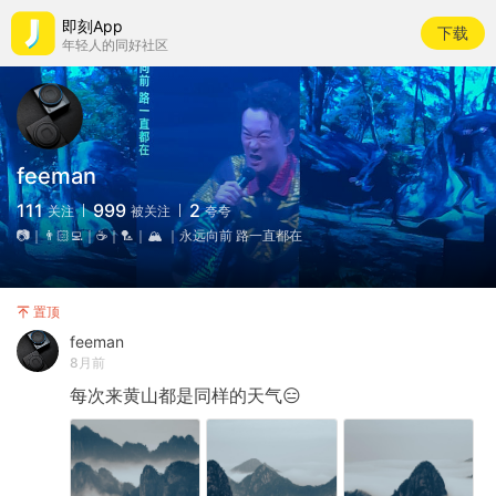
即刻App
下载
年轻人的同好社区
feeman
111
999
2
关注
被关注
夸夸
📷｜👨🏻‍💻｜☕️｜🏸️｜🏔️ ｜永远向前 路一直都在
置顶
feeman
8月前
每次来黄山都是同样的天气😑