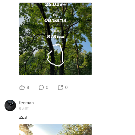
8
0
0
feeman
6天前
🌅🚴