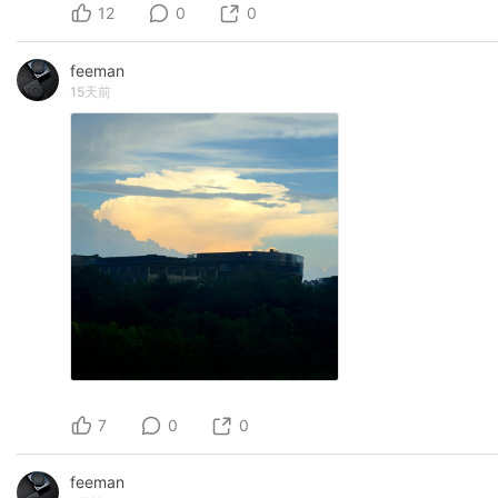
12
0
0
feeman
15天前
7
0
0
feeman