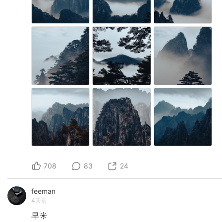
708
83
24
feeman
4天前
早☀️