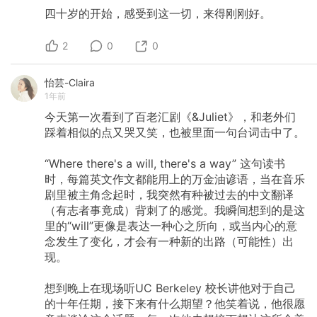
四十岁的开始，感受到这一切，来得刚刚好。
2
0
0
怡芸-Claira
1年前
今天第一次看到了百老汇剧《&Juliet》，和老外们
踩着相似的点又哭又笑，也被里面一句台词击中了。
“Where
there's
a
will,
there's
a
way”
这句读书
时，每篇英文作文都能用上的万金油谚语，当在音乐
剧里被主角念起时，我突然有种被过去的中文翻译
（有志者事竟成）背刺了的感觉。我瞬间想到的是这
里的“will”更像是表达一种心之所向，或当内心的意
念发生了变化，才会有一种新的出路（可能性）出
现。
想到晚上在现场听UC
Berkeley
校长讲他对于自己
的十年任期，接下来有什么期望？他笑着说，他很愿