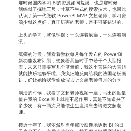
那时候国内学习
BI的资源如同荒漠，也是那时候，
我练就了掘地三尺，寸草不生式的搜索技术，也因此
认识了第一代微软
PowerBI
MVP
文超老师，学习资
源少就这点好，真正厉害的老师，是不可能错过的。
上头的学习，就像钟摆；一头连着疯癫，一头连着崩
溃。
疯癫的时候，我看着微软每月每年发布的
PowerBI
新功能发布计划，想象着我当时手中若干个大型报
表，未来只需要写几个度量值，我这个苦逼的大表姐
就能快乐地躺平啦。我疯狂地反向给我的法国老板画
饼，好让她给我偷偷放假去听文超老师每月的分享
崩溃的时候，我看了文超老师视频十遍，写出的度量
值在我的
Excel表上就是不起作用，真是不知道哭了
多少次，有一两次只能怯生生发消息去请教文超老
师。
接近十年了，我依然对当年那段痴迷地琢磨
BI
的日