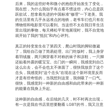
后来，我的这些好奇和微小的抱怨开始发生了变化，
我在想，为什么我似乎有点看不惯这些，内心总是跃
跃欲试，想拿着先进的中国标准“修理”一下老美。我
的生活里有几乎永远准点的地铁，老爷车们也只有在
博物馆和电影里可以看到。当这些不太在我日常生活
里出现的事物，每天稀松平常地展现时，我不自觉地
就开始了我的“抵抗”和内心评判。
真正的转变发生在了第四天，爬山时我的脚轻微崴
了，我给自己做了简易处理。出门吃饭时，我上身穿
着羽绒服，两只脚穿着不对称的袜子和凉鞋，一只脚
还贴着外露的暖宝宝。出门的一瞬间，我感觉到自己
这么出去，会不会也太不体面了，很快我放弃了这个
念头，我感觉到“这个念头”在现在这个新环境里反而
才是有些奇怪的，当我想到这里，我倒吸了一口气。
很快，我感觉到一种新的自由感和由此带来的一种新
的能量在我身上升起。
这种新的自由感，在后续的几天，时不时再次出现，
有一次是我在书店里想要翻看
LGBT的书，我又注意