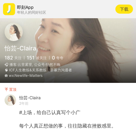
即刻App
下载
年轻人的同好社区
怡芸-Claira
182
151
0
关注
被关注
夸夸
🎧 播客:云里雾里, 公众号:怡然不晚
🧠 ICF人生教练&关系教练，非暴力沟通者
☎️ wx:Newlife-Matters
置顶
怡芸-Claira
2年前
#上场，给自己认真写个小广
每个人真正想做的事，往往隐藏在挫败感里。