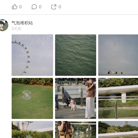
0
0
0
气泡堆积站
3天前