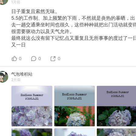
1月前
日子重复且索然无味。
5.5的工作制、加上频繁的下雨，不然就是炎热的暴晒，出
去一趟交通乘坐时间也很久，这些种种就把出门活动就变
很需要驱动力以及天气允许。
最终就这么没有留下记忆点又重复且无所事事的度过了一
又一日
0
0
0
气泡堆积站
2月前