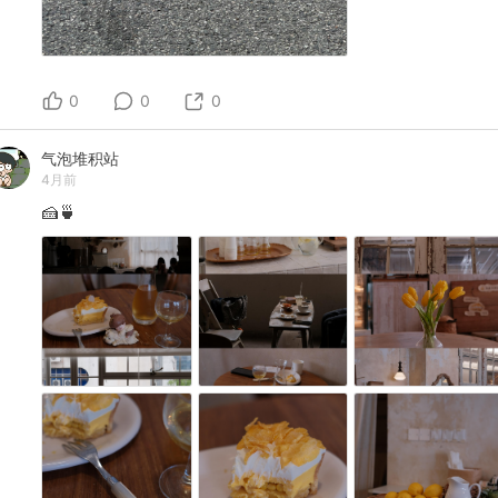
0
0
0
气泡堆积站
4月前
🍰🍵