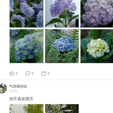
2
0
0
气泡堆积站
3月前
但不喜欢阴天