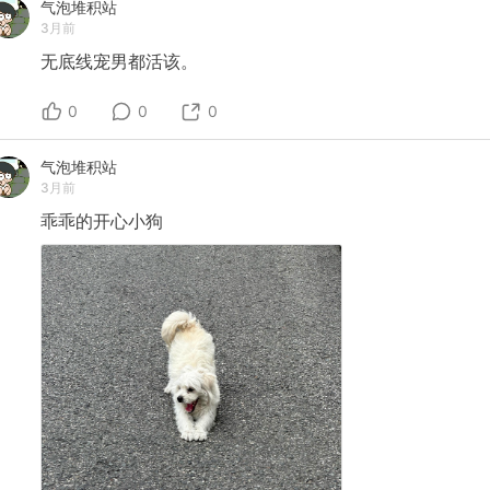
气泡堆积站
3月前
无底线宠男都活该。
0
0
0
气泡堆积站
3月前
乖乖的开心小狗