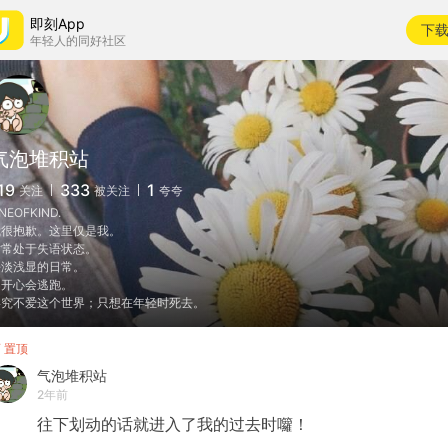
即刻App
下
年轻人的同好社区
气泡堆积站
19
333
1
关注
被关注
夸夸
NEOFKIND.
我很抱歉。这里仅是我。
时常处于失语状态。
平淡浅显的日常。
不开心会逃跑。
终究不爱这个世界；只想在年轻时死去。
置顶
气泡堆积站
2年前
往下划动的话就进入了我的过去时囖！