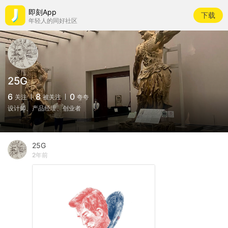
即刻App
下载
年轻人的同好社区
25G
6
8
0
关注
被关注
夸夸
设计师、产品经理、创业者
25G
2年前