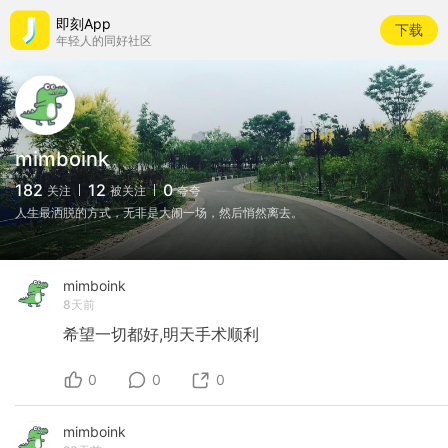
即刻App
下载
年轻人的同好社区
mimboink
182
12
0
关注
被关注
夸夸
人生最洒脱的方式，无非是大闹一场，然后悄然离去。
mimboink
8天前
希望一切都好,明天手术顺利
0
0
0
mimboink