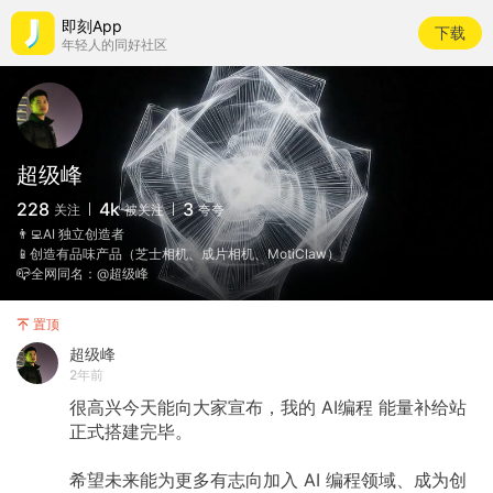
即刻App
下载
年轻人的同好社区
超级峰
228
4k
3
关注
被关注
夸夸
👨‍💻AI 独立创造者
📱创造有品味产品（芝士相机、成片相机、MotiClaw）
📪全网同名：@超级峰
置顶
超级峰
2年前
很高兴今天能向大家宣布，我的 AI编程 能量补给站
正式搭建完毕。
希望未来能为更多有志向加入 AI 编程领域、成为创