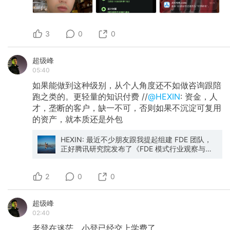
3
0
0
超级峰
05:40
如果能做到这种级别，从个人角度还不如做咨询跟陪
跑之类的。更轻量的知识付费 //
@HEXIN
: 资金，人
才，垄断的客户，缺一不可，否则如果不沉淀可复用
的资产，就本质还是外包
HEXIN: 最近不少朋友跟我提起组建 FDE 团队，
正好腾讯研究院发布了《FDE 模式行业观察与实
践》，建议丢给 WorkBuddy 好好阅读下，理解
下做这件事的难点。我不认为 OPC 团队能够做好
2
这件事，因为在本土落地 FDE 需要解决很多难
0
0
题。
超级峰
02:40
老登在迷茫，小登已经交上学费了