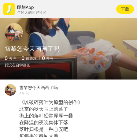
即刻App
下载
年轻人的同好社区
雪黎您今天画画了吗
0
0
0
关注
被关注
夸夸
我没在自学画画
雪黎您今天画画了吗
4年前
《以破碎落叶为原型的创作》
北京的秋天马上落幕了
街上的落叶经常厚厚一叠
在降温的夜晚集体下落
落叶归根是一种心安吧
每年再次春回大地