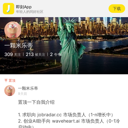
即刻App
下载
年轻人的同好社区
一颗米乐蒂
309
213
2
关注
被关注
夸夸
置顶
一颗米乐蒂
9天前
置顶一下自我介绍
1.
求职向
jobradar.cc
市场负责人（1-n增长中）
2.
创业AI助手向
waveheart.ai
市场负责人（0-1冷
启动中）