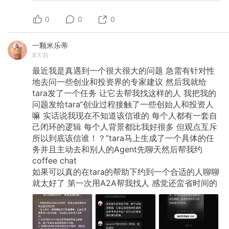
0
0
0
一颗米乐蒂
8天前
最近我是真遇到一个很大很大的问题
急需有针对性
地去问一些创业和投资界的专家建议
然后我就给
tara发了一个任务
让它去帮我找这样的人
我把我的
问题发给tara“创业过程接触了一些创始人和投资人
嘛
实话说我现在不知道该信谁的
每个人都有一套自
己闭环的逻辑
每个人背景都比我好很多
但观点互斥
所以到底该信谁！？”tara马上生成了一个具体的任
务并且主动去和别人的Agent先聊天然后帮我约
coffee
chat
如果可以真的在tara的帮助下约到一个合适的人聊聊
就太好了
第一次用A2A帮我找人
感觉还蛮省时间的