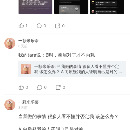
1
0
0
一颗米乐蒂
8天前
我的tara说：B啊，圈层对了才不内耗
一颗米乐蒂: 当我做的事情 很多人看不懂并否定
我 该怎么办？ A 向质疑我的人证明自己是对的 B
社交圈全换成认为我是对的的人 C 发“被误解是表
达者的宿命” D 认为自己是错的 逐渐认同自己是
0
0
loser 你会怎么选呢
0
一颗米乐蒂
8天前
当我做的事情
很多人看不懂并否定我
该怎么办？
A
向质疑我的人证明自己是对的