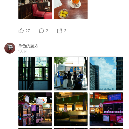
27
2
3
单色的魔方
1天前