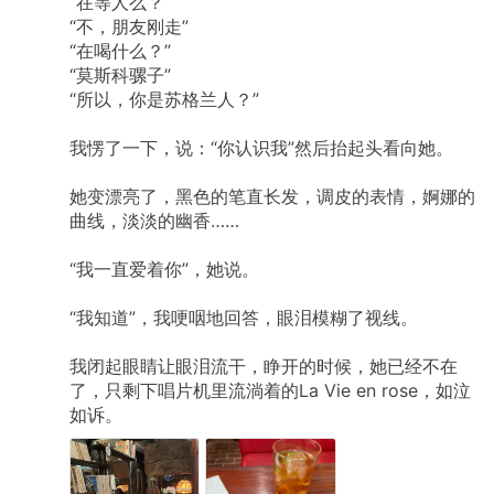
“在等人么？”
“不，朋友刚走”
“在喝什么？”
“莫斯科骡子”
“所以，你是苏格兰人？”
我愣了一下，说：“你认识我”然后抬起头看向她。
她变漂亮了，黑色的笔直长发，调皮的表情，婀娜的
曲线，淡淡的幽香……
“我一直爱着你”，她说。
“我知道”，我哽咽地回答，眼泪模糊了视线。
我闭起眼睛让眼泪流干，睁开的时候，她已经不在
了，只剩下唱片机里流淌着的La
Vie
en
rose，如泣
如诉。