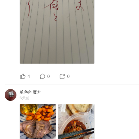
餐是他的爱好，不是工作。然后又换上一副戏谑
的表情说：看看我标准的白人脸，日本人不会想
吃这个长相的人做的中餐。 这也是我喜欢他原
因，所有的思考回路都和我很像，包括并没有什
么道理的偏见。 我也曾经和他说过，我可以在播
客上宣传你的餐厅。他也认真的拒绝了。 “我不缺
钱，所以也不缺生意，倒是自己的时间总是不
够。而且法国菜也好，中国菜也好，去哪里吃，
和谁吃都是一种高级的缘分，参与的人越少，这
种缘分就越纯粹越高级。相比媒体的宣传和网络
的点评，那种在想吃饭的时候刚好路过我的店，
又刚好喜欢我手写字体的看板，再刚好喜欢从店
里飘出去的香气……这种客人，才是我想要款待的
客人” 我说，“我可以把你的店介绍成出现在梦里
4
0
0
的店” 他说，“这是一个好的比喻，非常好的，这
次醒了之后，等着你下次再次梦到”
单色的魔方
6天前