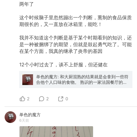
两年了
这个时候脑子里忽然蹦出一个判断，熏制的食品保质
期很长的，又一直放在冰箱里，能吃！
我并不知道这个判断是基于某个时期看到的知识，还
是一种被捆绑了的期望，但就是鼓起勇气吃了。可能
在某个方面，我真的继承了炎帝的基因
12个小时过去了，谈不上舒服，但还健在
单色的魔方: 和大厨混熟的结果就是会拿到一些符
合他个人口味的食物。 熟识的一家法国餐厅的老
板去年年末给了我一罐他做的熏牡蛎，不要钱
的。是他专门做了分给老顾客的忘年的礼品，表
2
示过去一年对他生意关照的谢意。 我和他认识10
2
0
几年，最开始他还只是一家颇有名气的法餐厅的
帮厨。独立之后我也偶尔去他店里吃饭，直到现
单色的魔方
在。 他是个有点狂热的中餐爱好者，这也是我能
6天前
和他快速熟络的原因。况且他的中餐手艺也很
好，我经常和他说，你甚至可以开一家中餐店。
每次说到这个话题，他先会认真的拒绝说，做中