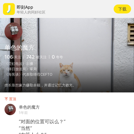
即刻App
下载
年轻人的同好社区
单色的魔方
106
742
0
关注
被关注
夸夸
《霓虹电波》主播
《择日放送局》掌局
《海客谈》代表取缔役CEFTO
擅长靠想象力赚取余额，并通过记忆力败光。
置顶
单色的魔方
1年前
“对面的位置可以么？”
“当然”