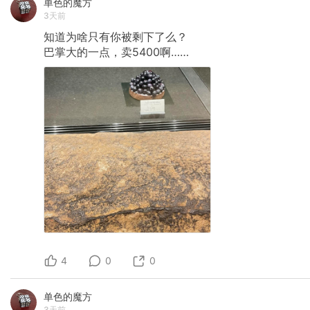
单色的魔方
3天前
知道为啥只有你被剩下了么？
巴掌大的一点，卖5400啊……
4
0
0
单色的魔方
3天前