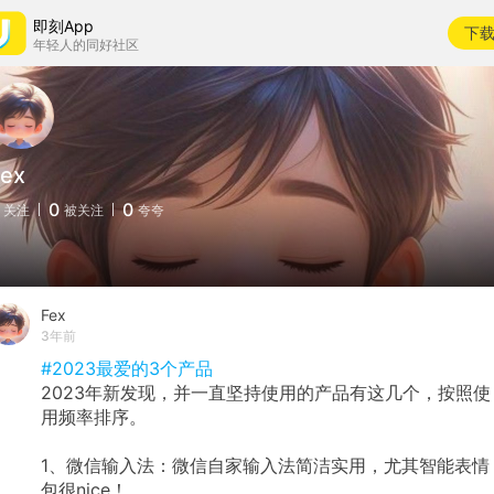
即刻App
下
年轻人的同好社区
Fex
0
0
关注
被关注
夸夸
Fex
3年前
#2023最爱的3个产品
2023年新发现，并一直坚持使用的产品有这几个，按照使
用频率排序。
1、微信输入法：微信自家输入法简洁实用，尤其智能表情
包很nice！