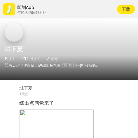
即刻App
下载
年轻人的同好社区
城下夏
8
111
7
关注
被关注
夸夸
🐭🦮🍳🍗🍖🥩🍺🥃🏋️‍♀️🎮🏊🏻‍♂️🏍️🪓🔞🇨🇳🇵🇸㊚⚤☭🎣📸💻
城下夏
1天前
练出点感觉来了