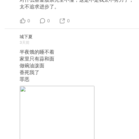
太不追求进步了。
0
0
0
城下夏
3天前
半夜饿的睡不着
家里只有蒜和面
做碗油泼面
香死我了
罪恶