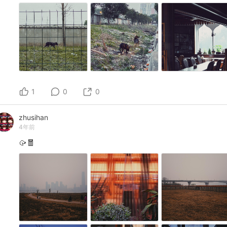
1
0
0
zhusihan
4年前
🥠🧧