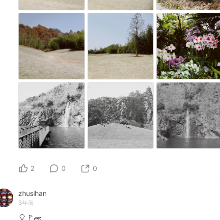
2
0
0
zhusihan
3年前
🎈🚩🧱