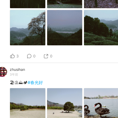
3
0
0
zhusihan
3年前
🏖️⛱️⛰️🏕️
#春光好