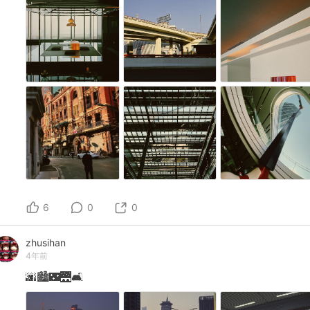
6
0
0
zhusihan
4年前
🌆🏙️🌃🌉🛋️