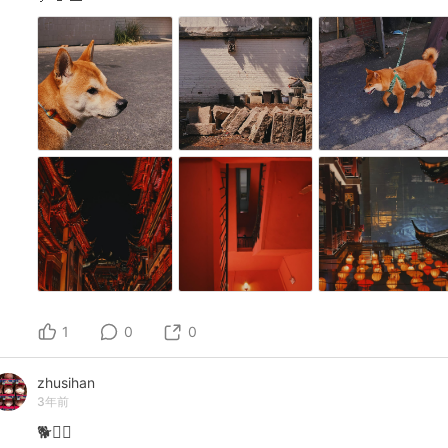
1
0
0
zhusihan
3年前
🐕🐕‍🦺