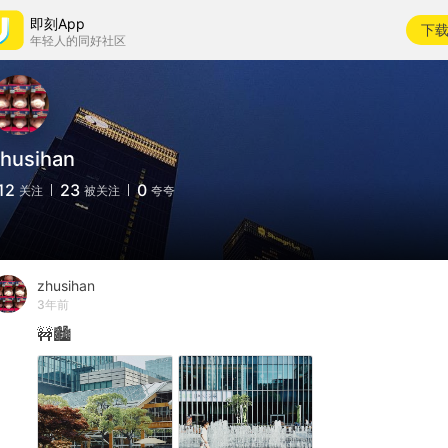
即刻App
下
年轻人的同好社区
husihan
12
23
0
关注
被关注
夸夸
zhusihan
3年前
🚧🏙️