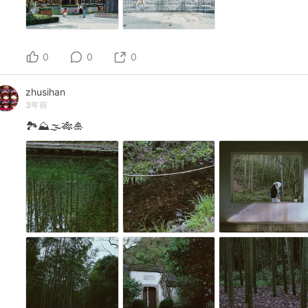
0
0
0
zhusihan
3年前
🏞️⛰️🌫️🎋🎍