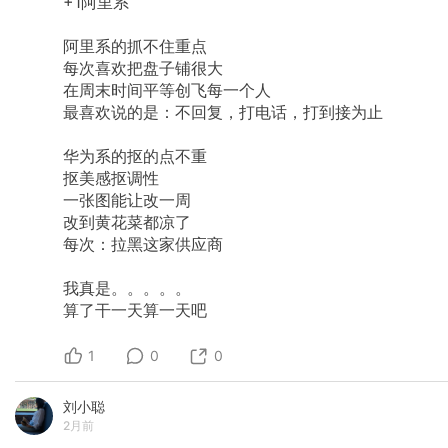
+1阿里系
阿里系的抓不住重点
每次喜欢把盘子铺很大
在周末时间平等创飞每一个人
最喜欢说的是：不回复，打电话，打到接为止
华为系的抠的点不重
抠美感抠调性
一张图能让改一周
改到黄花菜都凉了
每次：拉黑这家供应商
我真是。。。。。
算了干一天算一天吧
1
0
0
刘小聪
2月前