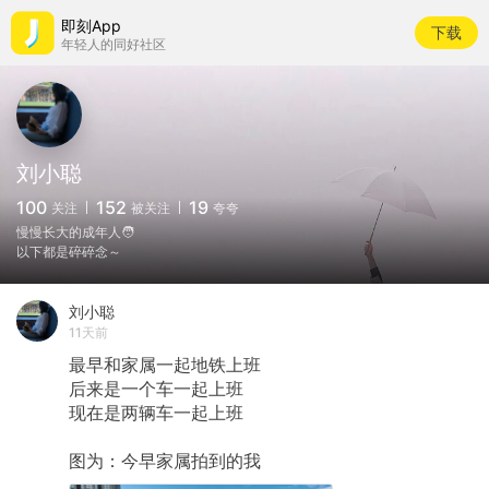
即刻App
下载
年轻人的同好社区
刘小聪
100
152
19
关注
被关注
夸夸
慢慢长大的成年人🧑
以下都是碎碎念～
刘小聪
11天前
最早和家属一起地铁上班
后来是一个车一起上班
现在是两辆车一起上班
图为：今早家属拍到的我