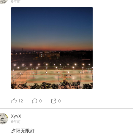
6年前
12
0
0
XyvX
6年前
夕阳无限好