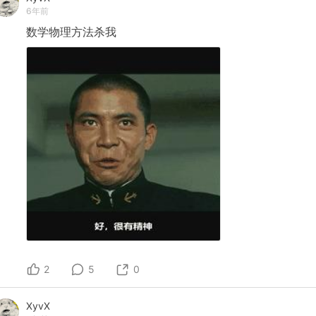
6年前
数学物理方法杀我
2
5
0
XyvX