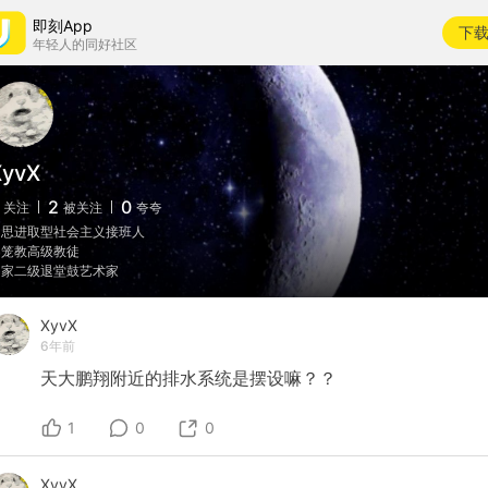
即刻App
下
年轻人的同好社区
XyvX
2
0
关注
被关注
夸夸
不思进取型社会主义接班人
回笼教高级教徒
国家二级退堂鼓艺术家
XyvX
6年前
天大鹏翔附近的排水系统是摆设嘛？？
1
0
0
XyvX