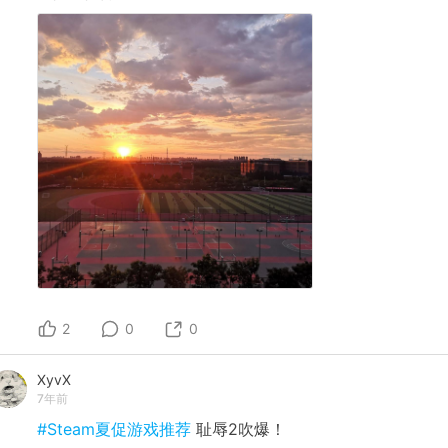
2
0
0
XyvX
7年前
#Steam夏促游戏推荐
耻辱2吹爆！