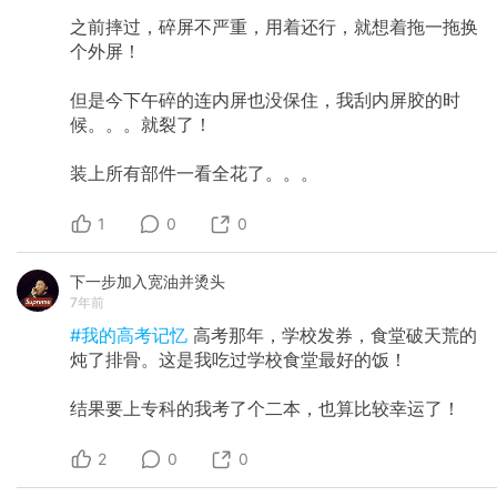
之前摔过，碎屏不严重，用着还行，就想着拖一拖换
个外屏！
但是今下午碎的连内屏也没保住，我刮内屏胶的时
候。。。就裂了！
装上所有部件一看全花了。。。
1
0
0
下一步加入宽油并烫头
7年前
#我的高考记忆
高考那年，学校发券，食堂破天荒的
炖了排骨。这是我吃过学校食堂最好的饭！
结果要上专科的我考了个二本，也算比较幸运了！
2
0
0