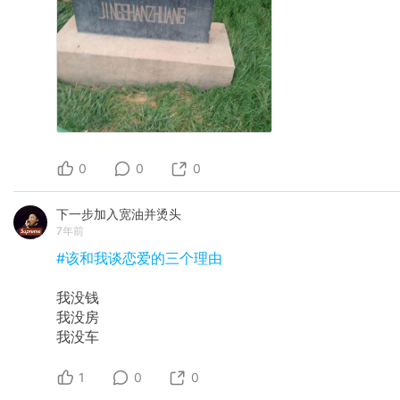
0
0
0
下一步加入宽油并烫头
7年前
#该和我谈恋爱的三个理由
我没钱
我没房
我没车
1
0
0