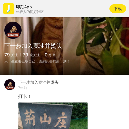
即刻App
下载
年轻人的同好社区
下一步加入宽油并烫头
79
79
0
关注
被关注
夸夸
人一生都要证明自己，直到死去的那一刻！
下一步加入宽油并烫头
7年前
打卡！