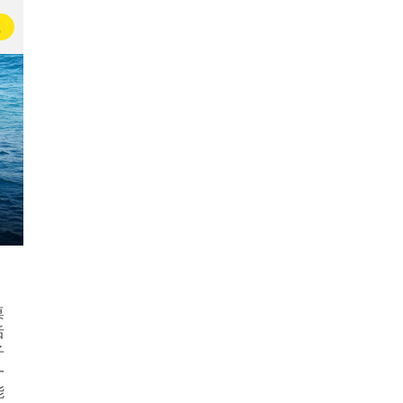
载
桌
后
子
一
能