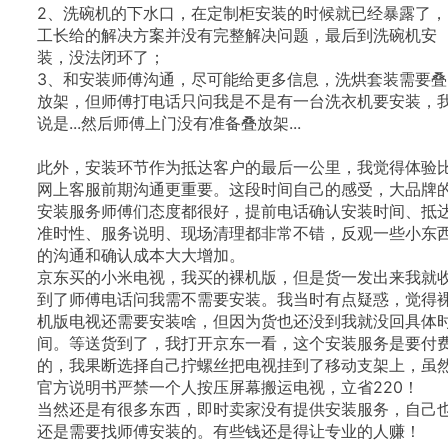
2、洗碗机的下水口，在定制柜安装的时候就已经暴露了，
工长给的解决方案并没有完整解决问题，最后到洗碗机安
装，没法闭环了；
3、和安装师傅沟通，尽可能给更多信息，洗烘套装需要叠
放架，但师傅打电话只问我是不是有一台洗衣机要安装，
说是...然后师傅上门没有准备叠放架...
此外，安装环节作为抵达客户的最后一公里，我觉得体验
网上客服前期沟通更重要。这段时间自己的感受，大品牌
安装服务师傅们态度都很好，提前电话确认安装时间、抵
准时性、服务说明、现场清理都非常不错，反观一些小东
的沟通和确认成本大大增加。
京东买的小米电视，我买的裸机版，但是货一发出来我就
到了师傅电话问我需不需要安装。我当时有点疑惑，觉得
机版电视还需要安装啥，但因为货也还没到我就没回具体
间。等送货到了，我打开京东一看，这个安装服务是要付
的，我果断选择自己拧螺丝把电视挂到了移动支架上，虽
官方说明书严禁一个人按压屏幕搬运电视，立省220！
当然还是有很多东西，即时卖家没有提供安装服务，自己
还是需要找师傅安装的。有些钱还是得让专业的人赚！