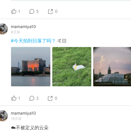
Orz...
1
5
0
mamamiya10
9天前
#今天拍到日落了吗？
🤙🏻
1
2
0
mamamiya10
15天前
☁️不被定义的云朵