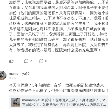
加份面，店家说加面要钱，最后还是等追加的那碗。儿子
吞虎咽，父亲看到我碗里的大排和卤蛋，问他儿子要不要
加份（他们的面真的清汤寡水只有两颗青菜），因为这个
味是现成的上得快。儿子说他不喜欢吃，不加了。我看了
价格表，这两碗青菜面是这家店最便宜的主食了，我不知
儿子是不是因为心疼钱不愿意加。儿子扒拉几口就匆忙走
了，面估计只吃了1/3，父亲等第二碗面上了开始吃，并把
儿子剩的所有都倒进自己碗里，加了很多酱料，估计确实
太寡淡了。我吃完了所有食材，再次前往医院。人间疾苦
有，珍惜拥有的吧～最后，医院为什么没有充电宝啊！
1
2
0
mamamiya10
9天前
今天老师跳了3年前的歌，音乐一放死去的记忆猛地袭来，
虽然动作完全不记得了，但是当时青春快乐的情绪攻击我
mamamiya10: 反转！老师回来上课了！身体健康了，体
重回低位了，又是快乐小狗了！但是我好久没练懈怠了