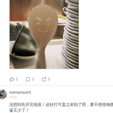
3
3
0
mamamiya10
1月前
没想到先开完地底！还好打可盖之前拍了照，要不然怪物
鉴又少了！