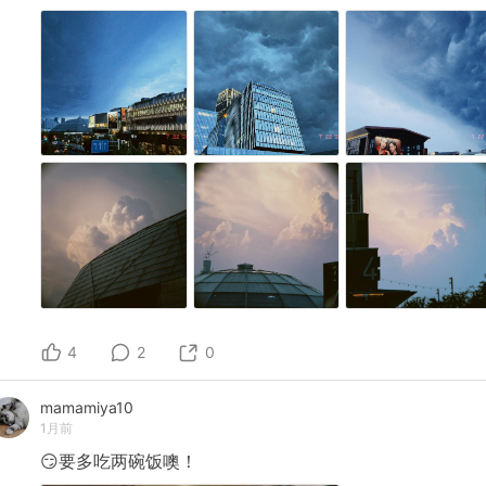
4
2
0
mamamiya10
1月前
😏要多吃两碗饭噢！