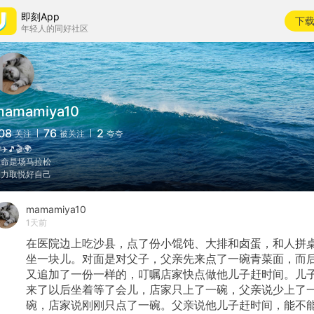
即刻App
下
年轻人的同好社区
mamamiya10
08
76
2
关注
被关注
夸夸
✈️🎵🎬🌍
生命是场马拉松
努力取悦好自己
mamamiya10
1天前
在医院边上吃沙县，点了份小馄饨、大排和卤蛋，和人拼
坐一块儿。对面是对父子，父亲先来点了一碗青菜面，而
又追加了一份一样的，叮嘱店家快点做他儿子赶时间。儿
来了以后坐着等了会儿，店家只上了一碗，父亲说少上了
碗，店家说刚刚只点了一碗。父亲说他儿子赶时间，能不