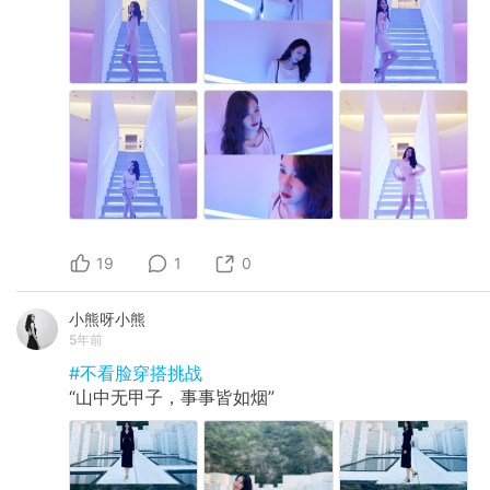
19
1
0
小熊呀小熊
5年前
#不看脸穿搭挑战
“山中无甲子，事事皆如烟”