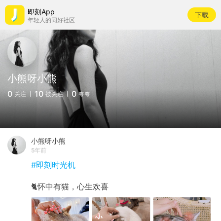
即刻App
下载
年轻人的同好社区
小熊呀小熊
0
10
0
关注
被关注
夸夸
小熊呀小熊
5年前
#即刻时光机
🐈怀中有猫，心生欢喜