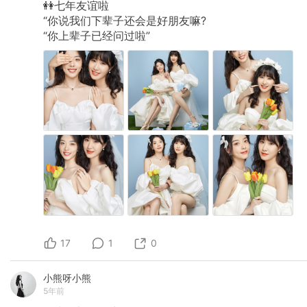
👭七年友谊啦
“你说我们下辈子还会是好朋友嘛?
“你上辈子已经问过啦”
17
1
0
小熊呀小熊
5年前