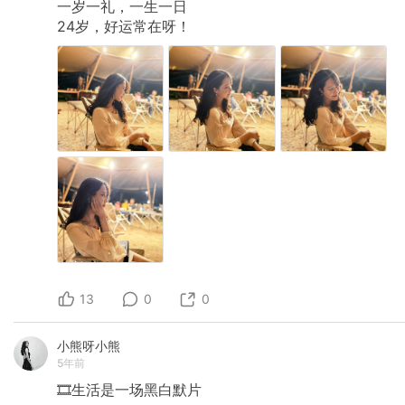
一岁一礼，一生一日
24岁，好运常在呀！
13
0
0
小熊呀小熊
5年前
🎞️生活是一场黑白默片