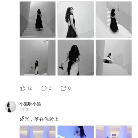
12
2
0
小熊呀小熊
5年前
🌈光，落在你脸上