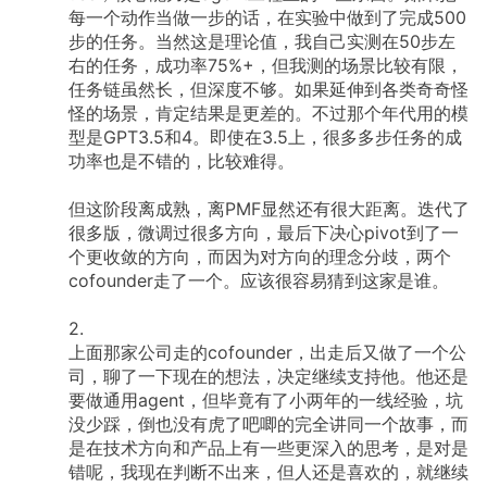
每一个动作当做一步的话，在实验中做到了完成500
步的任务。当然这是理论值，我自己实测在50步左
右的任务，成功率75%+，但我测的场景比较有限，
任务链虽然长，但深度不够。如果延伸到各类奇奇怪
怪的场景，肯定结果是更差的。不过那个年代用的模
型是GPT3.5和4。即使在3.5上，很多多步任务的成
功率也是不错的，比较难得。
但这阶段离成熟，离PMF显然还有很大距离。迭代了
很多版，微调过很多方向，最后下决心pivot到了一
个更收敛的方向，而因为对方向的理念分歧，两个
cofounder走了一个。应该很容易猜到这家是谁。
2.
上面那家公司走的cofounder，出走后又做了一个公
司，聊了一下现在的想法，决定继续支持他。他还是
要做通用agent，但毕竟有了小两年的一线经验，坑
没少踩，倒也没有虎了吧唧的完全讲同一个故事，而
是在技术方向和产品上有一些更深入的思考，是对是
错呢，我现在判断不出来，但人还是喜欢的，就继续