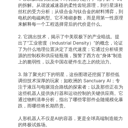
的拆解。从谐波减速器的柔性齿轮原理，到行星滚柱
丝杠的受力分析；从镁合金与钛合金的材料博弈，到
电机的电磁构型。它不堆砌参数，而是用第一性原理
来解释每一个工程选择背后的代价是什么。
2. 它跳出技术，揭示了中美双极下的产业暗战。提
出了“工业密度（Industrial Density）”的概念，论证
了为什么地理位置决定了迭代速度；它通过分析镁资
源的控制权和供应链瓶颈，预警了西方在“身体”制造
上的脆弱性，以及中国在硬件生态上的统治力。
3. 除了聚光灯下的明星，这份图谱还挖掘了那些低
调但技术深厚的玩家：如欧洲的 Sanctuary AI；专
注于液压与电驱混合路线的探索者；以及那些正在为
这些机器人提供执行器和运动控制的关键供应商。它
通过物料清单分析，指出了哪些零部件会随规模化暴
跌，而哪些将长期昂贵。
人形机器人不仅是AI的容器，更是全球高端制造能力
的终极试炼场。