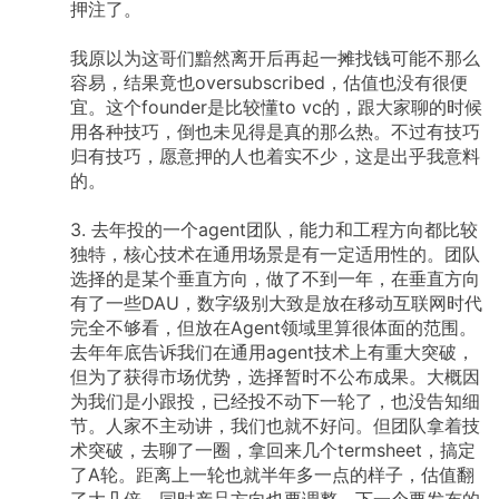
押注了。
我原以为这哥们黯然离开后再起一摊找钱可能不那么
容易，结果竟也oversubscribed，估值也没有很便
宜。这个founder是比较懂to
vc的，跟大家聊的时候
用各种技巧，倒也未见得是真的那么热。不过有技巧
归有技巧，愿意押的人也着实不少，这是出乎我意料
的。
3.
去年投的一个agent团队，能力和工程方向都比较
独特，核心技术在通用场景是有一定适用性的。团队
选择的是某个垂直方向，做了不到一年，在垂直方向
有了一些DAU，数字级别大致是放在移动互联网时代
完全不够看，但放在Agent领域里算很体面的范围。
去年年底告诉我们在通用agent技术上有重大突破，
但为了获得市场优势，选择暂时不公布成果。大概因
为我们是小跟投，已经投不动下一轮了，也没告知细
节。人家不主动讲，我们也就不好问。但团队拿着技
术突破，去聊了一圈，拿回来几个termsheet，搞定
了A轮。距离上一轮也就半年多一点的样子，估值翻
了大几倍。同时产品方向也要调整，下一个要发布的