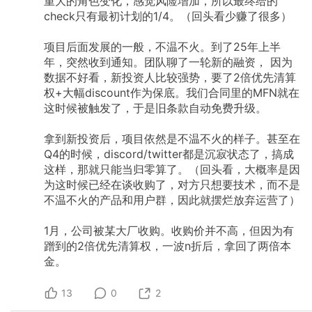
重大的角色变化，感觉风险增加，所以最终给的
check只有最初计划的1/4。（回头看少赚了很多）
项目后面发展的一般，不温不火。到了25年上半
年，突然收到通知。团队聊了一轮新的融资，
因为
数据不好看，新投资人比较强势，要了2倍优先清算
权+大幅discount作为保底。我们合同里的MFN就在
这时候被触发了，于是旧条款自动免费升级。
拿到新投资后，项目依然是不温不火的样子。甚至在
Q4的时候，discord/twitter都是沉寂状态了，搞成
这样，那就只能当归零算了。（回头看，大概率是因
为这时候已经在谈收购了，对方只想要技术，而不是
不温不火的产品和用户群，因此就摆烂放弃运营了）
1月，公司被某大厂收购。收购价并不高，但因为有
蹭到的2倍优先清算权，一波n折后，拿回了两倍本
金。
13
0
2