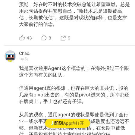
预期，好在时不时的技术突破总能让希望重燃。总是
用那句话提醒并安慰自己，“新技术总是短期被高
估，长期被低估”。这既是对现状的解释，也是支撑
大家前行的信念。
43
8
9
Chao.
1年前
我是喜欢通用Agent这个概念的，在海外投过三个跟
这个方向有关的团队。
但通用agent真的很难，也存在巨大的非共识，投的
几家有pivot出去的，有的是pivot进来的，所幸都还
在牌桌上，手上也都还有子弹。
从我的观察，通用agent的现状是即使是做到了全行
业一线水平离pmf也还很远，产品成熟度也还远远不
App内打开
够。但新技术总是在短期内被高估，在长期中被低
估，还是祝福并期待大家能做出很好的突破。