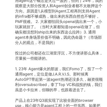
用agent这个概念是火过一波的，但到了24年，我的
观察是大部分投资人和Agent创业者都不太敢押这个
方向。原因是1.从模型到Agent工程再到支持Agent
的infra都不够成熟，做出来的东西自然也不够好，
PMF很难。
2.
大家都怕回头openai搞出来一个，小
玩家就挂了。（当时大家都知道openai在做了，但
确实都没想到ship出来的东西这么拉跨）3.
通用
agent本身场景价值不明确，因此伪命题？（市场部
分人的观点，不是我的）
投过的公司都还在江湖里浮沉，不方便讲那么具体，
尽量捡一些能讲的。
1.
23年
Agent爆火的那波，我们Fomo了，投了一个
通用agent，定位是做J.A.R.V.I.S。那时候离
AutoGPT带起第一波agent热潮还没多久，融资很顺
利oversubscribed，拿了Top
VC和战投的钱，我们
虽是小卡拉米，但聊的早，也跟着进去了。
产品上在23年Q3就实现了比较全面的browser
use，核心能力是agent工程上的一些东西。如果把