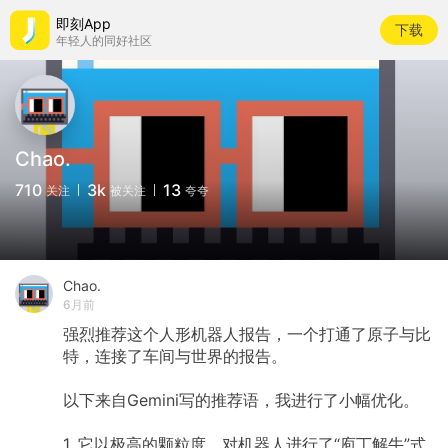
即刻App
下载
年轻人的同好社区
Chao.
710
3k
13
关注
被关注
夸夸
Chao.
6月前
强烈推荐这个人形机器人报告，一个打通了原子与比
特，连接了车间与世界的报告。
以下来自Gemini写的推荐语，我进行了小幅优化。
1. 它以极高的颗粒度，对机器人进行了“庖丁解牛”式