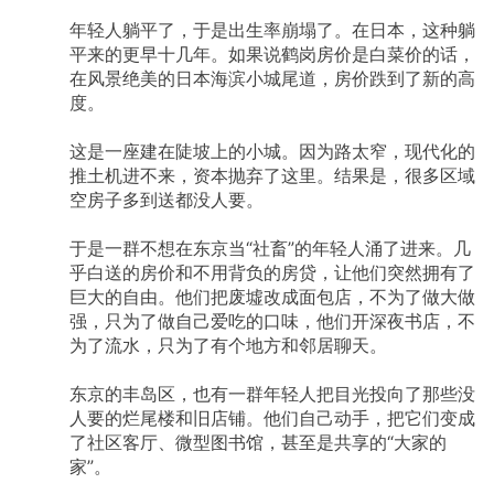
年轻人躺平了，于是出生率崩塌了。在日本，这种躺
平来的更早十几年。如果说鹤岗房价是白菜价的话，
在风景绝美的日本海滨小城尾道，房价跌到了新的高
度。
这是一座建在陡坡上的小城。因为路太窄，现代化的
推土机进不来，资本抛弃了这里。结果是，很多区域
空房子多到送都没人要。
于是一群不想在东京当“社畜”的年轻人涌了进来。几
乎白送的房价和不用背负的房贷，让他们突然拥有了
巨大的自由。他们把废墟改成面包店，不为了做大做
强，只为了做自己爱吃的口味，他们开深夜书店，不
为了流水，只为了有个地方和邻居聊天。
东京的丰岛区，也有一群年轻人把目光投向了那些没
人要的烂尾楼和旧店铺。他们自己动手，把它们变成
了社区客厅、微型图书馆，甚至是共享的“大家的
家”。