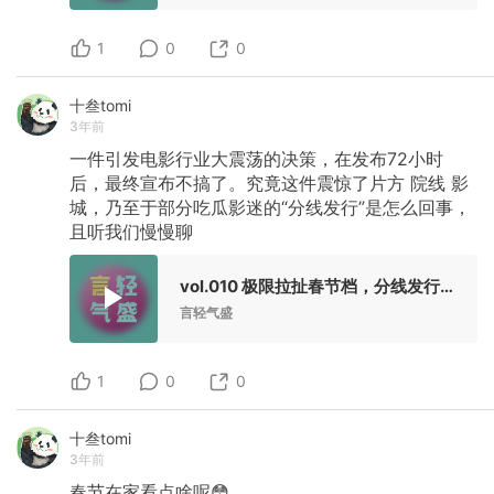
1
0
0
十叁tomi
3年前
一件引发电影行业大震荡的决策，在发布72小时
后，最终宣布不搞了。究竟这件震惊了片方
院线
影
城，乃至于部分吃瓜影迷的“分线发行”是怎么回事，
且听我们慢慢聊
vol.010 极限拉扯春节档，分线发行究竟是好是坏？
言轻气盛
1
0
0
十叁tomi
3年前
春节在家看点啥呢😳