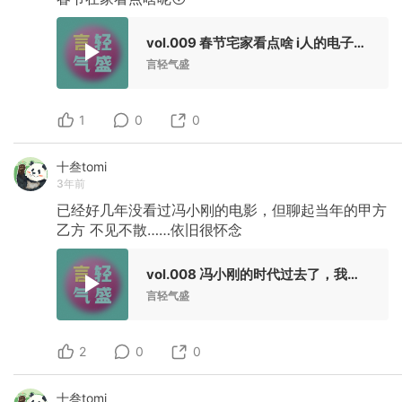
vol.009 春节宅家看点啥 i人的电子榨菜推荐
言轻气盛
1
0
0
十叁tomi
3年前
已经好几年没看过冯小刚的电影，但聊起当年的甲方
乙方
不见不散……依旧很怀念
vol.008 冯小刚的时代过去了，我们很怀念它
言轻气盛
2
0
0
十叁tomi