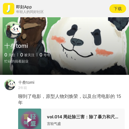
即刻App
下载
年轻人的同好社区
十叁tomi
0
0
0
关注
被关注
夸夸
忙碌的搞着副业
十叁tomi
2年前
聊到了电影，原型人物刘焕荣，以及台湾电影的
15
年
vol.014 周处除三害：除了暴力和尺度还能看什么？
言轻气盛