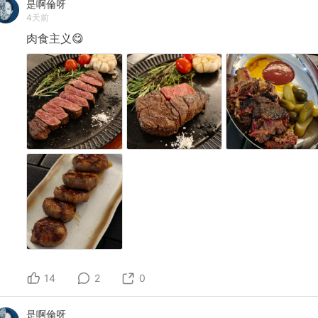
是啊倫呀
4天前
肉食主义😋
14
2
0
是啊倫呀