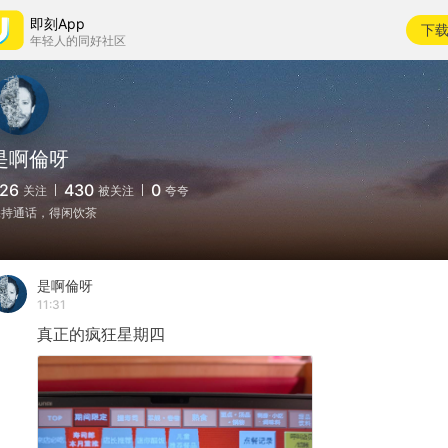
即刻App
下
年轻人的同好社区
是啊倫呀
26
430
0
关注
被关注
夸夸
保持通话，得闲饮茶
是啊倫呀
11:31
真正的疯狂星期四