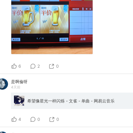
6
2
0
是啊倫呀
4天前
希望像星光一样闪烁 - 文雀 - 单曲 - 网易云音乐
4
0
0