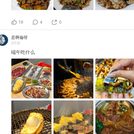
19
4
0
是啊倫呀
2月前
端午吃什么