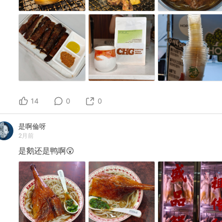
14
0
0
是啊倫呀
2月前
是鹅还是鸭啊😲