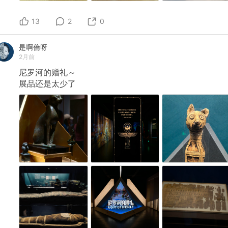
13
2
0
是啊倫呀
2月前
尼罗河的赠礼～
展品还是太少了