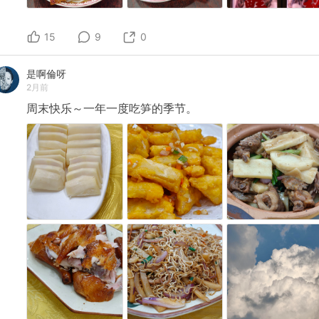
15
9
0
是啊倫呀
2月前
周末快乐～一年一度吃笋的季节。