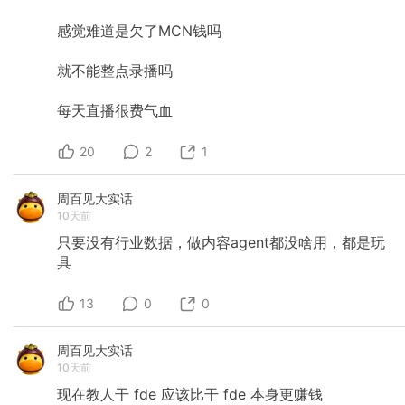
顺利，磨合得很好，也逐渐看到了更多的可能
性，我们各有擅长，配合在一起能创造更大的价
感觉难道是欠了MCN钱吗
值，这就足够了，至于后面的事情，那是附带的
结果。 我们真的享受此刻吗？真的享受这种变化
就不能整点录播吗
的、前沿的、在混乱无序中抽丝剥茧的创业生活
吗？我希望是的，我自己是的，我希望身边的伙
每天直播很费气血
伴也都是的，那就够了。过好今天，不想昨天的
事儿了，也先不去考虑很久的以后，先过好今
天，就够了。
20
2
1
周百见大实话
10天前
只要没有行业数据，做内容agent都没啥用，都是玩
具
13
0
0
周百见大实话
10天前
现在教人干
fde
应该比干
fde
本身更赚钱