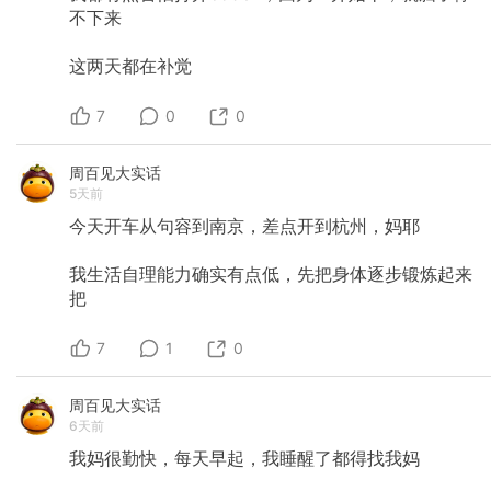
干净，我的注意力就在这个碗上，而非遥远的未
不下来
来。 如果我在刷碗的时候还想着明年能不能挣到
500 万，想必是这个碗我也刷不透彻，500 万更
这两天都在补觉
不会因为我刷碗就凭空掉下来，结果就是我既没
变好，也没活在当下，反而吭哧一通忙活之后更
焦虑了。 这也是为什么我在看到更多马斯克的传
7
0
0
记故事后，不再向往他的生活了，甚至不向往任
何一个大明星大 V 反正是把自己完全暴露在公开
视野里的人的生活，那些都是变好的代价，是赚
周百见大实话
到大钱的代价，失去自由，或者有极其崇高的可
5天前
能一辈子都完不成的梦想，被人疯狂崇拜，也被
今天开车从句容到南京，差点开到杭州，妈耶
人疯狂辱骂之类之类的。 理想状态是朋友的一句
朋友圈个性签名，“心有远山，安于当下”，他这是
文艺版本，我之前的版本叫“对当下满意，对未来
我生活自理能力确实有点低，先把身体逐步锻炼起来
期待”，土一点儿，意思一样。 变好的念头不是不
把
能存在，但它不应该冲淡对此刻的热爱，如果因
为有对好的追求而鄙视自己的现在，维持这样的
思维方式，人就一辈子幸福不了了，这一生都会
7
1
0
与自己为敌。 上一辈的父母就是这样，90 后的
人们经历了一生的“指令”，上学不许搞对象，毕业
周百见大实话
要赶紧结婚，工作要找稳定的，结婚要赶紧生孩
子，生完了孩子生二胎，钱也不能少赚，如果不
6天前
是按部就班地完成这样的一生，父母就不算“完成
我妈很勤快，每天早起，我睡醒了都得找我妈
任务”，一个又一个“人生进度”推着这一代人往前
走，仿佛中国人的幸福生活有一套严密的公式一