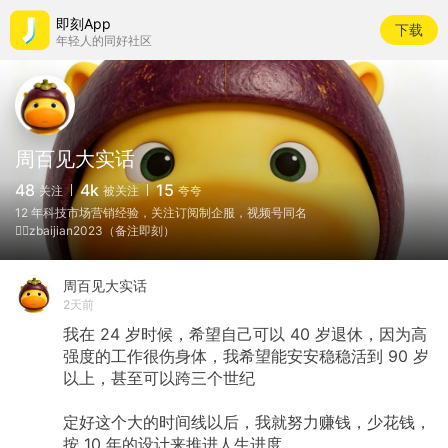
即刻App
下载
年轻人的同好社区
周百见大实话
48
4k
15
关注
被关注
夸夸
12 年科技市场营销经验，关注订阅制企服，视频号同名
💁‍♀️zbaijian2023（备注即刻）
周百见大实话
2天前
我在
24
岁时候，希望自己可以
40
岁退休，因为高
强度的工作很伤身体，我希望能安安稳稳活到
90
岁
以上，甚至可以跨三个世纪
定好这个大的时间线以后，我就努力赚钱，少花钱，
按
10
年的设计来推进人生进度