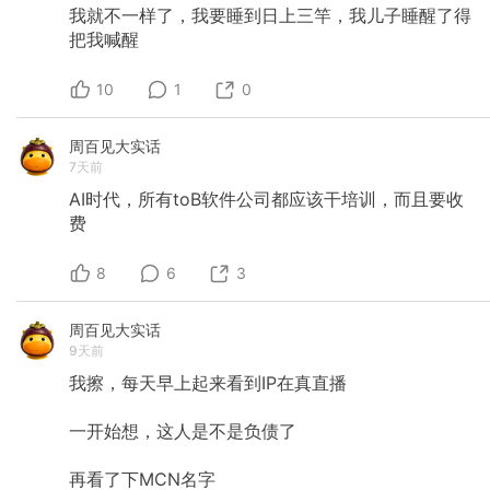
样，照着套完了干完了死掉就算是幸福的一生
我就不一样了，我要睡到日上三竿，我儿子睡醒了得
了。 人生当然不是这样的，如果我对未来我自己
把我喊醒
孩子的诉求是按照这样的公式过完一辈子，那我
干脆不用生孩子了，何苦呢，因为经历过的人才
10
1
0
知道那样的生活并不幸福，干嘛要生个孩子然后
让 TA 活得像个傀儡，没必要。 这么说吧，如果
一个男人这辈子只会刷碗，一个月只能挣三千
周百见大实话
块，他找了个只会当服务员的女人过日子，两个
7天前
人加起来七八千，但他们就是喜欢做自己的事，
这辈子平平淡淡过完一生，只要自己知足，这也
AI时代，所有toB软件公司都应该干培训，而且要收
是美好的一生。 创业以后阴差阳错挣到了一点点
费
钱，改善了自己的生活，自己的欲望也开始扩
散，不怕大家笑话，开始想买贵东西，换个更好
的车，买块十万的表，规划着明年要如何如何，
8
6
3
然后把如何如何当做了自己的目标，又因此把如
何如何作为了评判标准来审视此刻的生活。 这是
错的。大错特错。 真正热爱和安住于当下的人，
周百见大实话
是不会思考那些的。我做的事儿是否对自己和对
9天前
社会来说足够重要，我自己是否真的沉浸在其
我擦，每天早上起来看到IP在真直播
中，这些才是最重要的。可以有变好的念头，但
不要被变好的念头裹挟，这才是与自我相处的最
佳方式。 所以，感恩日记应当这么写，我很感恩
一开始想，这人是不是负债了
自己这一段时间以来的付出，锻炼了，瘦了；努
力工作了，拿到结果了。这是很好的，而且我享
再看了下MCN名字
受此刻的生活状态。很感谢与合伙人的配合一切