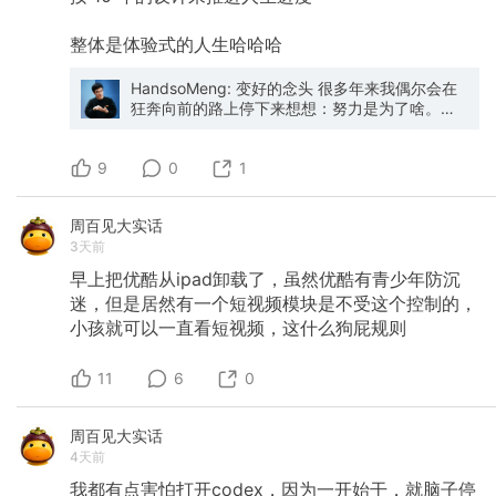
整体是体验式的人生哈哈哈
HandsoMeng: 变好的念头 很多年来我偶尔会在
狂奔向前的路上停下来想想：努力是为了啥。这
可能也是我比一般人更多思考所谓“人生意义”的原
因。 我是个很卷的人，职场也卷，创业也卷，享
9
受一个人干 N 个人工作的状态，但其实我好像没
0
1
太思考过那个“变好的念头”到底代表着什么。 其
实我还一直蛮认同要活在当下的，要安住于此
周百见大实话
刻，让自己能够沉浸在当下所做的事情上。按照
3天前
这个逻辑推论，其实“变好的念头”反而是一种牢
笼。 人为什么想要变好呢？我相信超过 90% 的
早上把优酷从ipad卸载了，虽然优酷有青少年防沉
人是因为觉得此刻不够好，钱赚得不够多，家庭
迷，但是居然有一个短视频模块是不受这个控制的，
不够和谐，身体不够健康，社交关系不够全面和
小孩就可以一直看短视频，这什么狗屁规则
有尊严……反正总有坑坑漏漏的地方，于是才有了
变好的想法，没钱就多挣一些，身体不好就多吃
点儿药（是的，往往这样的人也不会想着锻炼身
11
6
0
体少吃点儿），反正要折腾折腾自己。 这么看
来，其实“变好”跟“活在当下”是对冲的。 一个人如
果能真的活在当下，是不会想要“变好”的，这句话
周百见大实话
有点儿绝对，但好像就是这么回事儿。就像之前
4天前
写过的，如果此刻我在做饭，我在刷碗，我不想
别的事情，只是用心把这顿饭做好，把这些碗刷
我都有点害怕打开codex，因为一开始干，就脑子停