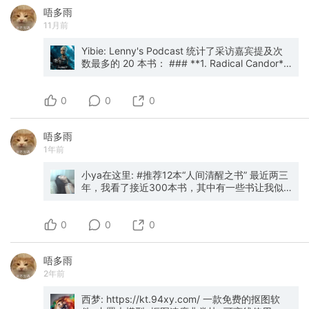
事，大多数人根本不知道自己在白花钱。 先说一
唔多雨
个让人想不到的事 同一家五星酒店，同一个房
11月前
型，同一天入住。 有人花1000块，住标间，早餐
168元一位，中午12点准时被赶出门。 有人花
200块，住进去发现被升到套房，早餐免费，下
Yibie: Lenny's Podcast 统计了采访嘉宾提及次
午四点才需要退房，前台见到他还叫得出名字。
数最多的 20 本书： ### **1. Radical Candor**
这是为啥呢？因为酒店被他们玩明白了。 先搞懂
– Kim Scott **中文名：《直言不讳》** 关于如
一个词：SNP 玩酒店的人嘴里总说SNP，这是整
何在保持人性关怀的同时，成为一个高效的管理
0
个游戏的基础货币，不懂这个你就永远是局外
者。强调“关心并直言”（Care Personally,
0
0
人。 S = Stay（入住次数） N = Night（房晚
Challenge Directly）的领导风格。 --- ### **2.
数） P = Point（积分） 每次在官方渠道付费入
High Output Management** – Andrew S.
唔多雨
住，三样东西同时进账，决定你的会员等级能升
Grove **中文名：《高产出管理》** 英特尔前
1年前
多快，积分能换多少免费房。 不在官方渠道订，
CEO安迪·格鲁夫的经典著作，讲述如何通过系统
三样全没有，白住了。 所以玩家最不愿意做的
化方法提高团队效率和组织产出。 --- ### **3.
事，就是打开携程直接订。 正确的订房顺序是：
Obviously Awesome** – April Dunford **中文
小ya在这里: #推荐12本“人间清醒之书” 最近两三
先看万豪/希尔顿官网，再看飞猪官方旗舰店（等
名：《显而易见的卓越》** 关于如何定位产品，
年，我看了接近300本书，其中有一些书让我似
同于官方渠道，积分房晚全算），最后才考虑携
让客户一眼就能理解其价值，从而促进销售与市
乎触达了人生的另外一种真相，不管是对于我们
程美团。 每一晚都在为你的会员等级积累，一分
场成功。 --- ### **4. Working Backwards** –
当下生存的这个世界的底层运转方式，还是对于
0
不浪费。 闪促 这个词你应该刷到过， 酒店的逻
Colin Bryar & Bill Carr **中文名：《逆向工作
我们的工作生活方式的洞察，抑或是关于人生价
0
0
辑很残酷，空房一晚过了就是零收入。 所以临近
法》** 亚马逊内部的产品开发方法论，强调从客
值的思考，这些书突破我以往对世界、对人生、
入住日期，酒店宁愿低价卖出去，也不让房间空
户体验出发，反向设计产品流程。 --- ### **5.
对自我的认知，我挑出其中的12本分享给你，它
唔多雨
着。这就是闪促的来源。 飞猪万豪旗舰店每周三
Inspired** – Marty Cagan **中文名：《激发》
们都很薄，如果你认真地看，大概在3个小时左右
2年前
到周五，会开展日历房闪促。 万枫、雅乐轩、
** 硅谷顶级产品经理Marty Cagan的代表作，讲
就能看完，但是它们都蕴含着深厚的意义和思
Moxy这类万豪旗下中档品牌，闪促价经常低至
述如何打造用户喜爱的技术产品。 --- ### **6.
考，相信在阅读完它们往后的人生中，书中的点
150-200元，还额外送1000-3000积分，比普通
The Hard Thing About Hard Things** – Ben
滴话语依然会持续萦绕你的耳畔。 1. 《现代性》
西梦: https://kt.94xy.com/ 一款免费的抠图软