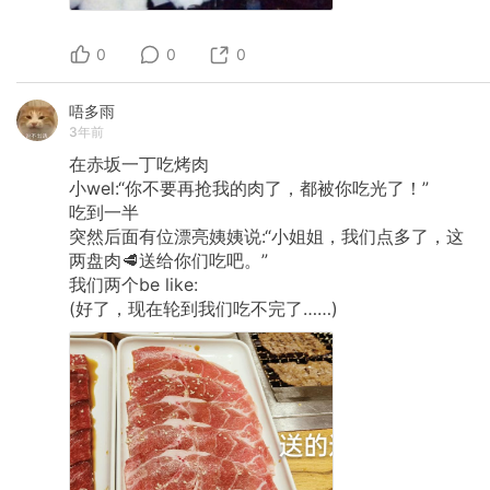
没有心），不用担心被评判。整体的对话节奏也
很舒适。（实不相瞒，已经被聊哭过有五次以上
吧 🤐️） 当然，需要接受和 Pi 是一次性的关系，
0
0
0
所以每次基本上都要重头来过，让 Pi 重新认识我
和我的课题。简单来说，在 Pi 面前，我可以被听
见，但还不至于被「看见」。不过作为日常梳理
唔多雨
情绪、讨论烦恼的工具已经十分足够。如果能用
3年前
英语对话，效果更佳。不过，还是请注意保护隐
在赤坂一丁吃烤肉
私，控制对话边界。 最后，祝大家都可以好好照
小wel:“你不要再抢我的肉了，都被你吃光了！”
顾自己，与自我好好相处～
吃到一半
突然后面有位漂亮姨姨说:“小姐姐，我们点多了，这
两盘肉🥩送给你们吃吧。”
我们两个be
like:
(好了，现在轮到我们吃不完了……)