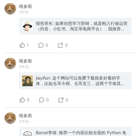
额外惊喜。 同样的钱，完全不同的感受。 白金卡
**中文名：《有意识领导的15项承诺》** 强调自
性，为什么我们要去抵抗它？本书阐述了无所事
唔多雨
具体权益： 免费升房，最高可升至套房 每次入住
我觉察与团队协作，帮助建立可持续成功的领导
事作为一种独立能力的价值，讨论在这个行为以
2年前
免费双人早餐 行政酒廊使用权（早餐、下午茶、
文化。 --- ### **14. Range** – David Epstein
激情驱动的时代，我们要如何与自然和解，追求
晚间小食全天候） 延迟退房至下午4点 积分加赠
**中文名：《范围》** 挑战“专精至上”的观念，
属于自己的和平。 「无所事事不是无力行动、拒
报告班长: 如果你想学习营销，或是刚入行做运营
50% 每年达到50晚可选年度礼遇（5张套房券，
主张广泛涉猎、跨领域学习对长期成功更重要。 -
绝行动，也不是简单地在行动中缺席，而是一种
（抖音、小红书、淘宝等电商平台），我推荐你
或40000分免房券等） 住过一次白金待遇，你就
-- ### **15. Never Split the Difference** –
独立的能力。它有自身的逻辑和语言，有其自身
看 《市场营销原理》- 菲利普·科特勒 这本书是营
回不去了。 刷房 ——中国为什么是全球刷房天堂
Chris Voss **中文名：《永不拆分差异》** 前
的时间性，有自身的结构与气势，甚至有其自身
销学的经典之作，涵盖了市场营销的基本概念、
正常升到万豪白金需要50晚。普通人一年很难达
FBI人质谈判专家写的谈判技巧书，实用且基于真
的魔力。」 4. 《叙事的危机》韩炳哲 *深入探讨
1
战略和策略。它提供了对市场趋势和消费者行为
0
0
到，这就是"刷房"的来由。 刷房的本质是,专门去
实案例。 --- ### **16. Scaling People** –
当代社会中的叙事危机* 这是一个人人都在谈论叙
的深刻理解，是学习营销基础知识的必备读物。
住集团旗下最便宜的酒店，快速累积房晚数，以
Claire Hughes Johnson **中文名：《规模化人
事的时代，但是叙事泛滥后又显示出一种巨大的
《定位》- 艾·里斯 & 杰克·特劳特 这是一本经典的
最低成本拿到高级会员资格。 为什么说中国是天
才》** 讲述如何在企业快速扩张时，有效管理团
空洞；在这个讲情怀的时代，故事被资本主义商
唔多雨
营销战略书籍，阐述了定位的概念以及如何通过
堂？ 因为万豪在中国开了大量廉价子品牌，而且
队和组织结构。 --- ### **17. The Goal** –
业化，我们还能听到真正的故事吗？我们要如何
3年前
定位来在市场上建立品牌差异化。这本书对于理
分布极广—— 圈子里的刷房圣地：甘肃白银万枫
Eliyahu M. Goldratt **中文名：《目标》** 以小
讲述属于自己时代的故事？ 「当今是一个人人都
解品牌建设和市场定位非常有价值。 《消费者行
（一晚200出头），被称为"万豪不能失去白银万
说形式讲述约束理论（Theory of
在谈论叙事的时代。矛盾的是，叙事话题的泛滥
为学》- 德尔·霍金斯 这是一本关于消费者行为的
jiayifun: 这个网站可以免费下载很多好看的字
枫，就像西方不能失去耶路撒冷"，火到长期一房
Constraints），帮助优化生产与运营流程。 ---
竟暴露了一场叙事的危机。在“故事化”
经典教材，深入探讨了消费者决策过程和心理因
体，比如仓耳今楷、仓耳玄三，这两个字体其实
难求。郑州上街雅乐轩、六盘水福朋喜来登、镇
### **18. On Writing** – Stephen King **中文
(Storytelling)的喧嚣中，充斥着一种既无意义又
素对消费行为的影响。通过学习这本书，你可以
早就嵌在微信读书的 App 中了，我最喜欢的是玄
江丹阳万枫，都是全球万豪最低价TOP5。 很多
名：《写作这回事》** 斯蒂芬·金的自传式写作指
无方向的叙事真空。」 5. 《躲在蚊子后面的大
更好地理解消费者需求和期望，从而制定更有效
三。 不过在笔记应用里，我今天发现仓耳玉楷的
人专程买票跑去这些城市刷几晚，算下来比在大
南，既有创作经验，也有人生感悟。 --- ###
象》恩斯特·弗里德·哈尼希 *揭示日常生活中看似
0
的营销策略。 《整合营销传播》- 唐·舒尔茨 这本
效果，比今楷和玄三的要更好。 有需要的话，可
0
0
城市刷还便宜。 叠加双倍房晚活动，效率直接翻
**19. How to Win Friends and Influence
微不足道的小事如何引发深层的情绪波动* 通过四
书介绍了整合营销传播的概念和方法，强调了将
以进去看看，个人非商业都免费使用。 对了，得
倍. 每年Q1，万豪会推出"现金住一晚算两个房
People** – Dale Carnegie **中文名：《如何赢
个故事展示了个人视角如何影响对问题的理解和
各种营销工具和渠道整合在一起以实现更好的品
到 App 的字体，也是仓耳设计的🤫
晚"的活动。 这时候刷房，50晚的目标实际只需
得朋友并影响他人》** 经典人际交往与沟通书
反应，并强调情绪的根本驱动力；探讨个人基本
唔多雨
牌传播效果。它提供了对现代营销策略的全面了
住25晚就能达到。 叠加双倍房晚+闪促+季度积分
籍，至今仍被广泛推荐。 --- ### **20. The
需求的重要性，当我们的需求不被满足后，我们
3年前
解，有助于你在职场中掌握多种营销技能。 《影
活动，有人算过, 刷满50晚总花费约4000-5000
Lean Startup** – Eric Ries **中文名：《精益创
内心的大象就会出现，它会如何影响我们？ 「为
响力》- 罗伯特·B·西奥迪尼 这本书探讨了影响力
元，积分回血约1500-2000元，净支出不到
业》** 现代创业圣经之一，提出“构建-测量-学
什么看似无足轻重的小事会导致情绪爆发？答案
的原理以及如何运用影响力来影响他人的行为和
Barret李靖: 推荐一个内容比较全面的 Python 免
3000元就能拿到万豪白金卡。 白金卡带来的免
习”循环，强调快速试错和持续迭代。
很简单，因为我们并不知道真正的原因。它隐藏