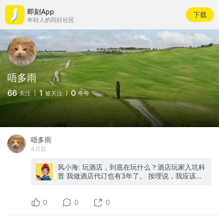
即刻App
下载
年轻人的同好社区
唔多雨
66
1
0
关注
被关注
夸夸
唔多雨
4月前
风小海: 玩酒店，到底在玩什么？酒店玩家入坑科
普 我做酒店代订也有3年了。 按理说，我应该是
这个行业最懂行的人之一。 但说出来你可能不
信，我自己真正开始"玩"酒店，是从闲鱼上花几
0
十块买了一个华住会员资格开始的。 85折，还送
0
0
早餐。 那是我第一次意识到，原来住酒店这件