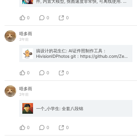
价便宜40%-60%。 怎么发现这些活动呢？ 飞猪
Horowitz **中文名：《艰难困苦，玉汝于成》**
汪民安 *清华大学中文系著名教授 现代性研究经
件, 内置大模型, 抠图速度非常快, 可离线使用. 支
搜索"万豪国际集团旗舰店"，点进去找"日历房"，
创业者的实战指南，分享如何在危机中做出艰难
典小册* 身处现代，你是否真的理解“现代性”？本
持win和mac平台, 安装包有点大, 100多M
切换日期看价格，低谷就是闪促价。 希尔顿的欢
决策，应对企业困境。 --- ### **7. Crossing
书简明扼要阐述现代性的复杂性及其对社会的影
0
朋、Hampton也是一样的逻辑，飞猪旗舰店同样
the Chasm** – Geoffrey A. Moore **中文名：
响，可以快速了解现代性的成因、特征及我们面
0
0
有闪促。 还有加入常旅客交流群也是最省事的方
《跨越鸿沟》** 经典营销书籍，解释如何将创新
临的挑战。 「现代生活锻造了现代意义上的个
式，有人专门整理这些信息每天推送，好价出来
产品从早期采用者推广到主流市场。 --- ###
体，锻造了他们的感受，锻造了他们的历史背
唔多雨
了直接出手。 积分 万豪普通会员，消费1美元
**8. Playing to Win** – A.G. Lafley & Roger L.
影；同样，这个现代个体对现代生活有一种前所
2年前
=10积分。 白金卡会员，额外加赠50%，也就是1
Martin **中文名：《赢的战略》** 宝洁前CEO拉
未有的复杂经验。现代主义文化，正是这种经验
美元=15积分。 积分可以兑换积分房，也就是免
斐尔与管理学者合著，讲述如何制定和执行有效
感受的历史书写。」 2. 《将熟悉变为陌生》齐格
费住宿。 听起来很普通，但叠加季度活动就不一
的企业战略。 --- ### **9. Good Strategy Bad
蒙特·鲍曼 *《工作、消费主义和新穷人》作者生
搞设计的花生仁: AI证件照制作工具：
样了。 每季度万豪会推出"每次入住额外赠送
Strategy** – Richard Rumelt **中文名：《好战
前最重要的访谈之一* 作为本世纪最伟大的社会学
HivisionIDPhotos git：https://github.com/Zeyi-
1500-2500积分"的活动，不注册不参与就是白送
略，坏战略》** 区分真正有效的战略与空洞口
家、思想家之一，鲍曼在这本访谈录中就爱与亲
Lin/HivisionIDPhotos 在线试用：
钱。 买分 万豪、希尔顿每隔一两个月搞一次卖分
号，强调聚焦核心问题的重要性。 --- ### **10.
密关系、身份、工作与休闲、现代道德等方面表
https://swanhub.co/ZeYiLin/HivisionIDPhotos/dem
0
促销，买一送一，相当于五折买积分。 这时候大
Make Time** – Jake Knapp & John Zeratsky
达了自己的想法，在这本书中我们可以看到一位
0
0
量买入，然后兑换高价酒店的积分房。 一晚现金
**中文名：《创造时间》** 谷歌设计团队成员写
智者是如何在这个时代洪流中保持自己独立的思
价3000元的JW万豪，积分房可能只需要4万分，
的高效时间管理指南，教你如何每天专注做最重
考的，我们也能够得到一些关于这个时代最重要
唔多雨
促销买入4万分的成本约900元人民币。 同样一
要的事。 --- ### **11. Build** – Tony Fadell **
的问题的解答。 「环境已经被创造出来了，但不
2年前
晚，你花900，他花3000，住的是同一张床。 会
中文名：《建造》** iPod和Nest创始人Tony
是我们选的。问题在于它们是怎样出现的，它们
员等级 这才是玩酒店最核心的部分。 以万豪为
Fadell的实践手册，讲述如何打造有价值的产品和
逼我们做什么，我们怎样和它们打交道，我们怎
例：白板→银卡→金卡→白金卡→钛金卡→大使
公司。 --- ### **12. Poor Charlie's
样才能改变它们。我们怎样，在当代生活条件的
一个_小学生: 全套八段锦
卡。 同一家酒店，普通会员和白金卡的体验差距
Almanack** – Charles T. Munger **中文名：
压力下，在了解这些条件的情况下，有意识地创
是这样的—— 普通会员：标准间，早餐自费168
《穷查理宝典》** 巴菲特合伙人查理·芒格的智慧
造历史？这是我们存在的秘密。」 3. 《沉思的生
元/位，中午12点退房。 白金卡会员：大概率升到
集锦，涵盖心理学、投资、决策等多方面思维模
活，或无所事事》韩炳哲 *德国哲学思想家韩炳哲
0
0
0
行政房甚至套房，免费双人早餐，下午4点延迟退
型。 --- ### **13. The 15 Commitments of
对效率和绩效为上的社会一个回击* 卷生卷死是我
房，行政酒廊全天随便进，欢迎积分礼遇，生日
Conscious Leadership** – Jim Dethmer et al.
们这个时代的宿命吗？如果无所事事是人的本