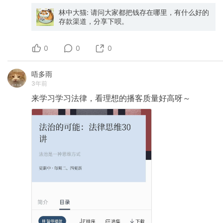
https://www.bbc.com/news/uk-england-
的不可逆损害。 4、每年体检不必说了。 可以关
肩膀松下来。 床的软硬，枕头的高低，浴室水压
命。」 12. 《暮色将近》戴安娜·阿西尔 *英国传
suffolk-66256153） - 安溥的 talking：密集地
注下空腹血糖水平，如果持续偏高正常均值甚至
林中大猫: 请问大家都把钱存在哪里，有什么好的
的力度。 这些细节加在一起，构成了一种你在家
奇女编辑，89岁漫谈独身老年生活* 这是一份酷
看过她一些演出中的 talking，切切实实地陪伴我
临近糖尿病标准，建议去复查糖耐，看是否「胰
存款渠道，分享下呗。
里复制不了的感觉。 那种感觉叫—— 被好好对
对“凋零”的老年手记，戴安娜思想自由又浪漫，她
度过不少脆弱的时间。推荐一个她在公布离婚后
岛素抵抗」，也就是不可治愈的糖尿病的可治愈
待。 不是因为你多有钱，也不是因为你地位多
独身一辈子，在年老之时把自己心底里最真诚的
的开场演出 talking：
前身。 另外，中年以上最好隔一两年定期查一次
高。 是因为你走进了那扇门，那家酒店就觉得，
话讲述给我们听。 「在这个年纪回头看自己的一
0
https://www.youtube.com/watch?
肠胃镜（全麻一次查完，有息肉还可以原地解决
0
0
你值得被认真对待。 这几年有很多找我订酒店的
生，虽然人的生命与宇宙相比如白驹过隙，但从
app=desktop&v=0-W1hl1Mi0o 3/ 书籍 - 《精神
5、HPV和重疾险趁年纪小赶紧搞完（我去年年会
朋友，是第一次入住高端酒店的人。 和我一样，
自身的角度，它依然令人惊异地宽阔无比，能容
分析的新发展 : 主体间自体心理学》：大概是我
发言就说的是这个话题。家里有长辈带他们去打
进门的时候通常有点局促，不确定该怎么跟前台
下许多互相对立的不同侧面。一个人的生命，可
唔多雨
今年看过的一本最学术的心理学书籍，不过有很
带状疱疹疫苗。 6、补充一个小建议，如果有预
说话，身份证房卡都忘记拿，也不知道行政酒廊
以同时包含宁静与骚动，心碎与幸福，冷酷和温
3年前
多案例辅助理解，整体也很深入浅出。对于认识
算，无论是否有情绪issue，都可以去尝试做做长
能不能随便进。 但退房的时候，表情都是一样
暖，摄取与给予，甚至更加尖锐的矛盾，比如一
人际关系里的动力变化、拉扯和矛盾一些特别有
程的心理咨询。就像身体要去按摩，精神也要定
的。 有点意犹未尽，有点舍不得走。 最后还会告
边神经质地确信自己注定失败，一边觉得自己会
来学习学习法律，看理想的播客质量好高呀～
帮助。（笔记 👉 https://okjk.co/scJeaD） -
期马杀鸡。稳定的咨询关系能帮你更早更好认识
诉我，下次他去其他城市的时候，帮他推荐好玩
成功甚至因此扬扬得意。」
《被讨厌的勇气》：放了特别久但始终没打开。
自己。 当然最有性价比的还是每天投入一点点时
的酒店。 就这一句话。 从那一刻起，他们就不是
还得谢谢朋友分享给我笔记，这才提起了兴趣。
间拉伸或者运动，多吃天然食物，少吃加工食品
普通游客了。 他们开始把住酒店当成了旅行的本
看完以后觉得真有人懂咱的内耗，阿德勒的理论
😊我今年一直因为健康问题在调理，最大变化之
身，而不只是旅行途中用来睡觉的地方。 所以如
真有一套。对话体读起来也特别顺畅。 - 《生命
一是意识到，我的脑子并不拥有我的身体，而是
果你还没有体验过这种感觉—— 不是叫你去花几
的礼物 : 关于爱、死亡及存在的意义》：
与之共处，所以要多去感受它，尊重它。祝大家
千块住一晚。 是叫你用今天学到的方法，花普通
Matthew Perry 去世那段时间看的。看到欧文·亚
心灵身体都健健康康。
价格，住进一家你原本以为住不起的地方。 推开
隆——作为一位极其专业的心理咨询师——如何
那扇门的那一刻，你就懂了。 从零开始的第一步
面对痛苦和死亡，能获得一些力量和慰藉。印象
什么都没有的话，按这个顺序来： 第一步，免费
深刻的一句是：你必须不再渴望拥有一个更好的
注册万豪旅享家和希尔顿荣誉客会，两分钟搞
过去（you must give the hope for a better
定。 第二步，把支付宝升到钻石会员或飞猪升到
past）。 - 《清醒地活 : 超越自我的生命之
F4，申请万豪白金挑战，120天内住满8晚拿白金
旅》：刚打开的时候直乎「太玄学了吧？！」，
卡。 第三步，所有住宿走官方渠道或飞猪旗舰
结果看完的时候感觉视力从 0.8 升到了 1.0，脑子
店，绑定会员号，每一晚都在积累。 第四步，下