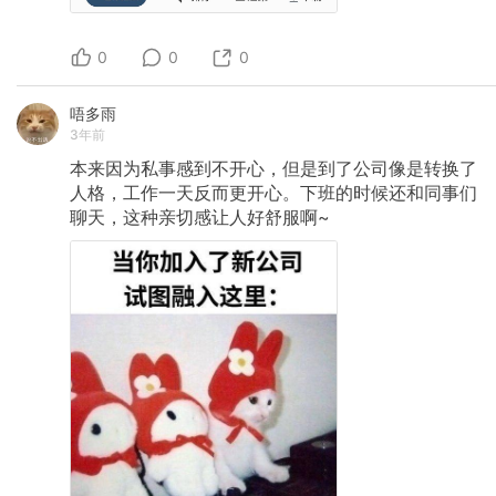
也瞬间清醒一些。可能也比较适合内心敏感的人
载万豪和希尔顿APP，开启消息推送，周三到周
阅读。（让我种草这本书的动态 👉
五盯飞猪旗舰店日历房价格变化。 第五步，加入
https://okjk.co/wjMT8s） - 『なんでも見つかる
常旅客交流群，每季度活动别错过报名，积分回
0
0
0
夜に、心だけが見つからない』：第一次读日文
血最快的时候就在这时。 完成这五步，你已经不
的心理学书籍。东畑开人基于咨询经验，展开讲
是普通游客了。 这个圈子水很深，我只是带你站
述了几个心理思维方法。有点日式的小小啰嗦，
唔多雨
在门口看了一眼。 后面还有更多玩法 信用卡联名
但案例的故事性太好了，时常看得泪目。如果你
卡怎么选、积分怎么最大化兑换、行政酒廊怎么
3年前
对「在这个日益令人孤独的社会里，如何生存下
蹭出最高价值、怎么获得更多的酒店资源……
本来因为私事感到不开心，但是到了公司像是转换了
去？」这个问题感兴趣，可以找来看看。无简中
版本，台版译名《什么都找得到的夜晚，只是找
人格，工作一天反而更开心。下班的时候还和同事们
不到我的心》。（笔记 👉
聊天，这种亲切感让人好舒服啊~
https://okjk.co/r1cn34） - 《带壳的牡蛎是大人
的心脏》《散步手册 : Walk towards
yourself》：再推荐两本漫画书。冬夜里看完应该
会感觉挺温暖的，心都被打开。 - 崔庆龙的微
博：虽然不是书，但好好整理一下他的微博和长
文，基本上可以满足我对心理健康的很多好奇和
理解需求。他凝练的文字有点像是外科手术刀，
一刀下去特别精准。（除了一些错别字比较恼
人，快请个编辑吧谢谢！！！） 4/ AI
Pi（https://pi.ai/talk）：在朋友的推荐下，年中
开始尝试使用。目前已经推荐给身边不少朋友。
每个月基本上会使用 1-2 次。给我的感觉是介于
心理咨询师和朋友之间：可以聊心事。因为沟通
技巧很好，能够尊重、理解人，耐心回应（虽然