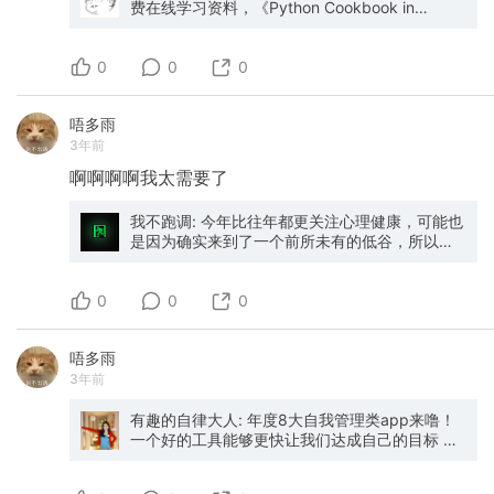
决策。它提供了实用的技巧和案例分析，教你如
费在线学习资料，《Python Cookbook in
费早餐+升房，后续正常住几次高端酒店，成本早
在过去的某处，被各种经验所掩盖，我们的大脑
何说服他人、建立信任和促进销售。这本书对于
Chinese》 3rd Edition，https://python3-
就回来了。 会籍挑战 ——弯道超车 不想一晚一
会自动处理这些情绪，久而久之形成一种类似于
那些希望在职场中建立影响力和领导力的人来说
cookbook.readthedocs.io/zh-
晚磨？还有更快的路。 万豪白金挑战： 正常需要
“语感”的习惯，这种习惯影响了我们生活的方方面
0
非常有价值。 《数据驱动营销》- 范小青：本书
cn/latest/index.html，它的受众是想深入理解
0
0
50晚，挑战只需8晚。 通过飞猪F4会员或支付宝
面，包括我们在什么场景做出什么样的行为，以
以数据为核心，讲述了如何运用数据分析来指导
Python 语言机制和现代编程风格的有经验的
钻石身份，可以申请白金挑战，120天内现金入住
及对某件事会有什么样的反应。」 6. 《如何找到
营销决策，提高营销效果。 《营销笔记》- 小马
Python 程序员；原作者是 David Beazley ，
8晚，直接拿白金卡，挑战期间立刻享受白金待
想做的事》八木仁平 灵活就业时代来了，一本教
唔多雨
宋：生动真实的案例都源自小马宋的亲身实践，
https://www.dabeaz.com，有着接近 40 年的开
遇。 没有飞猪F4？通过淘宝88VIP也可以申请，
你如何找自己想做的事的书 通过自我认知的三大
3年前
书中还讲述了元气森林、得到、小罐茶、江小
发经验。 这本书大部分内容集中于标准库、框架
同样8晚完成挑战。 什么都没有？直接联系万豪
支柱——喜欢的事、擅长的事和重要的事，结合
白、戴森等品牌的营销实践和幕后故事。 《销售
和应用程序中广泛使用的高级技术，包括元编
客服申请常规挑战，90天内住满16晚，同样可以
逻辑和自我反思，帮助我们快速发现并确定自己
啊啊啊啊我太需要了
从入门到精通》- 李洪道：这本书凝结了作者近
程、并发编程、测试和调试、C语言拓展等等（如
拿白金。 建议月初申请，挑战时间最长，性价比
的兴趣和职业方向。 「你之所以工作不顺利，对
10年销售实战经验的精华，也讲述了他带领团队
图一）。 你也可以把它的项目代码克隆下来，
最高。 希尔顿钻卡挑战： 希尔顿长期开放Status
工作感到厌倦，正因为你只考虑了自己。也就是
我不跑调: 今年比往年都更关注心理健康，可能也
连续3年蝉联销售冠军团队的经验、方法和教训。
https://github.com/yidao620c/python3-
Match活动，90天内完成14晚入住即可升级钻
说，只有当你通过“想做的事”带给相关的人价值
是因为确实来到了一个前所未有的低谷，所以除
《从零到一》- 彼得·蒂尔：强调创新和差异化，
cookbook，直接进入到 notebook/ipynb 目录，
卡。 希尔顿钻卡在常旅客圈子里口碑极好——升
时，工作才会顺利，才会变成与人生意义紧密相
了心理咨询以外，也很积极在寻找有效的心理按
如何通过创新思维来开拓新的市场和机会。
在 VSCode 上一边看书，一边执行代码，
级容易、待遇扎实、全球通用，被称为"性价比最
连的“真正想做的事”。」 7. 《偶然的创造》埃莱
摩 / 心理学相关的内容。就像小松鼠看到了松
Jupyter notebook 的学习体验做的还是非常不错
高的顶级会员"。 连环套 一张信用卡串三个集
娜·费兰特 *《我的天才女友》作家自传性短文，
0
果，就会去捡来紧紧抱住一样。 正好年末了，整
0
0
的（如图二）。 如果你对 Python 基础知识还不
团： 办一张中信IHG金卡，自动获得IHG金卡资
诚实又节制地讲述梦想与青春* 作家通过回忆对其
理了一些出来。仅以此作为今年的心理刻度之一
够了解，推荐先看看《Python 语言基础 50
格。 用IHG金卡匹配希尔顿金卡。 用希尔顿金卡
有特殊意义的诸多经历、人和物，阐释了自己对
吧。 1/ 播客 - 《松茸的世界 ｜ 正念冥想》（@
课》，https://github.com/jackfrued/Python-
匹配万豪白金卡。 三步操作，三个集团的高级会
恐惧和嫉妒、成长和衰老、身体与写作、谎言和
唔多雨
松茸怪 ）：帮助了我（一个懒到有时候就用倒计
Core-50-Courses，跟着文档或视频把代码敲一
员一次到位，而且每个集团的挑战门槛都大幅降
隐私等主题的看法。 「人生唯一纯粹的乐趣就是
3年前
时做冥想的人）养成了一些做正念的习惯。 -
遍，差不多也就入门了（如图三）。 我陆陆续续
低。 圈子里管这个叫找到了BUG。 代刷 ——这
我还是“我”，现在不管怎样，我还活着。因此我觉
《迫切提问》（@找不着鹿 ）：打开了一期后，
学习了一周，内容差不多都看完了。对有足够编
个圈子里不能不提的灰色地带 说到这里有一件事
得我对死亡本身的恐惧渐渐淡化了，我更害怕的
连续听完了三期，听到我和我妈交替点头。十分
有趣的自律大人: 年度8大自我管理类app来噜！
程经验的人来说，Python 的学习门槛并不高。
得说清楚。 万豪官方规则写明——只有会员本人
是那种十分充实的愉悦生活没有了。」 8. 《给青
信任阿鹿在心理健康的专业水平，而且节目长度
一个好的工具能够更快让我们达成自己的目标 一
在探索了一圈后发现，Python 社区的建设是真的
入住才算有效房晚。 但圈子里衍生出了一个灰色
年诗人的信》里尔克 *凝结殿堂级桂冠诗人里尔克
很适合短距离通勤。 - 《问题不大 NoBigDeal》
个好的产品能够满足我们的需求，给我们足够好
相当完善，尤其是文档，内容丰富且质量非常
市场，就是找人代刷。 你把会员账号给对方，对
的思想光辉之书* 关于诗歌、人生、孤独、自我、
（@富于理性 ）：不二和她的小伙伴非常用心在
的用户体验 以下推荐的8个 app 是我2023年一直
高，我觉得这跟 Python 之父 Guido 有着莫大的
方用你的账号订房入住，房晚积分全部打到你账
职业的诗意对谈，讲述一个对生活、历史和自然