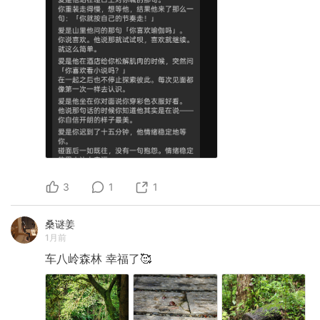
3
1
1
桑谜姜
1月前
车八岭森林
幸福了🥰