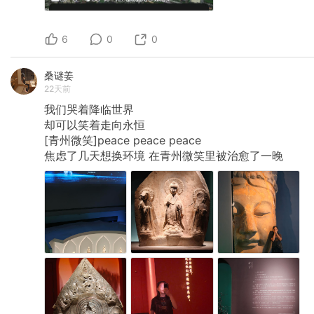
6
0
0
桑谜姜
22天前
我们哭着降临世界
却可以笑着走向永恒
[青州微笑]peace
peace
peace
焦虑了几天想换环境
在青州微笑里被治愈了一晚