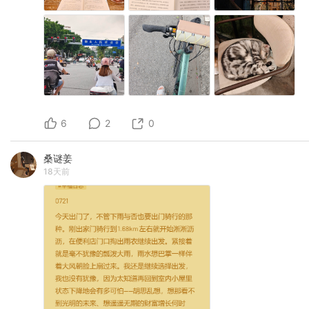
6
2
0
桑谜姜
18天前