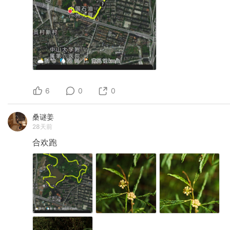
6
0
0
桑谜姜
28天前
合欢跑