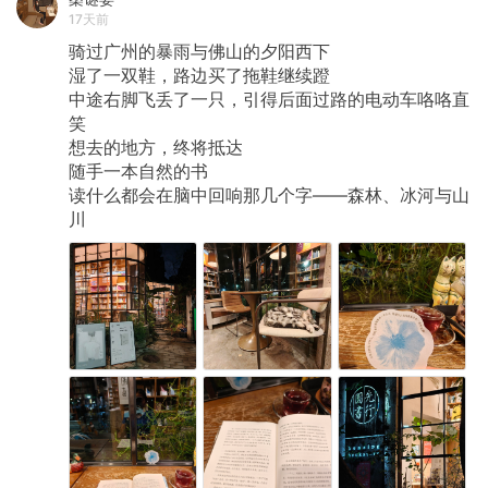
17天前
骑过广州的暴雨与佛山的夕阳西下
湿了一双鞋，路边买了拖鞋继续蹬
中途右脚飞丢了一只，引得后面过路的电动车咯咯直
笑
想去的地方，终将抵达
随手一本自然的书
读什么都会在脑中回响那几个字——森林、冰河与山
川