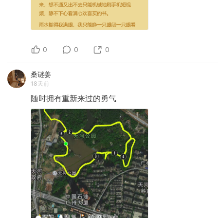
0
0
0
桑谜姜
18天前
随时拥有重新来过的勇气