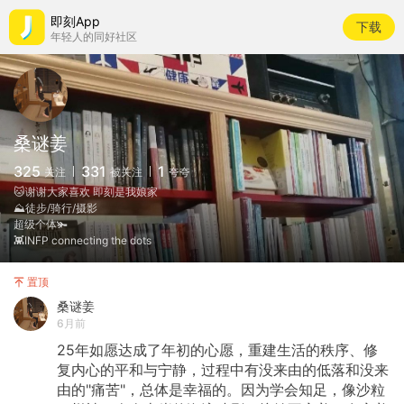
即刻App
下载
年轻人的同好社区
桑谜姜
325
331
1
关注
被关注
夸夸
🐱谢谢大家喜欢 即刻是我娘家
⛰️徒步/骑行/摄影
超级个体🫚
👾INFP connecting the dots
置顶
桑谜姜
6月前
25年如愿达成了年初的心愿，重建生活的秩序、修
复内心的平和与宁静，过程中有没来由的低落和没来
由的"痛苦"，总体是幸福的。因为学会知足，像沙粒