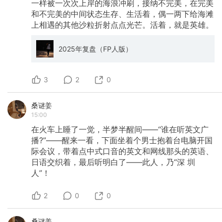
一样被一次次上岸的海浪冲刷，接纳不完美，在完美
和不完美的中间状态生存、生活着，偶一两下给海滩
上相遇的其他沙粒折射点点光芒。活着，就是英雄。
2025年复盘（FP人版）
3
2
0
桑谜姜
15:00
在火车上睡了一觉，半梦半醒间——“谁在听英文广
播?”——醒来一看，下面坐着个男士抱着台电脑开国
际会议，带着点中式口音的英文和网线那头的英语、
日语交织着，最后听明白了——此人，乃“深
圳
人”！
2
0
0
桑谜姜