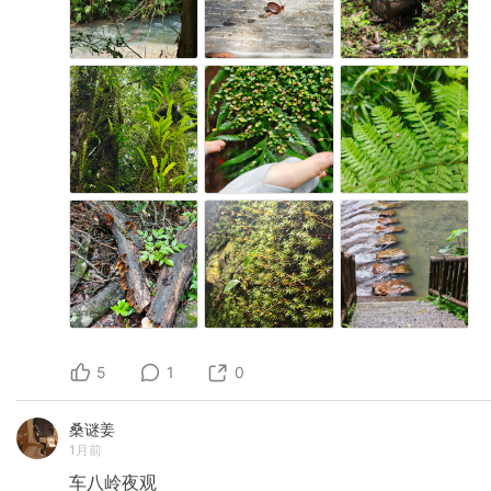
5
1
0
桑谜姜
1月前
车八岭夜观