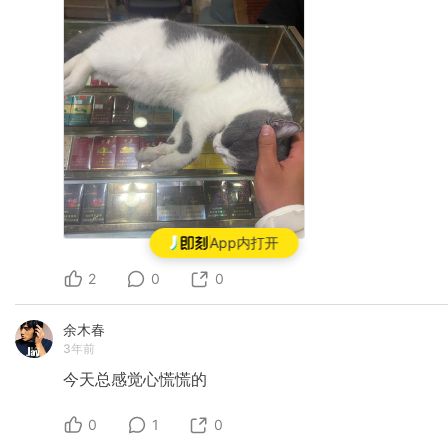
App内打开
2
0
0
余木春
3年前
今天总感觉心慌慌的
0
1
0