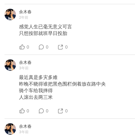
余木春
2年前
感觉人生已毫无意义可言
只想按部就班早日投胎
0
0
0
余木春
3年前
最近真是多灾多难
昨晚不晓得谁把黑色围栏倒着放在路中央
骑个车给我摔得
人滚出去两三米
0
0
0
余木春
3年前