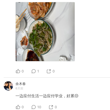
0
1
0
余木春
6天前
一边应付生活一边应付学业，好累😔
0
10
0