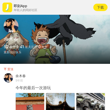
即刻App
下载
年轻人的同好社区
余木春
52
41
0
关注
被关注
夸夸
重新找回快乐
置顶
余木春
5年前
今年的最后一次游玩