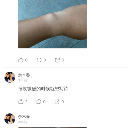
0
0
0
余木春
3年前
每次微醺的时候就想写诗
2
0
0
余木春
3年前