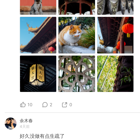
10
2
0
余木春
4天前
好久没做有点生疏了