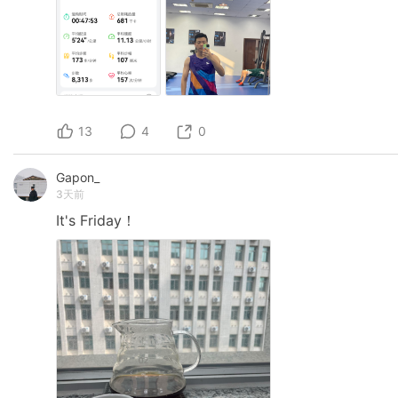
13
4
0
Gapon_
3天前
It's
Friday！