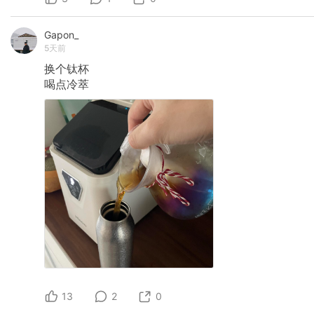
Gapon_
5天前
换个钛杯
喝点冷萃
13
2
0