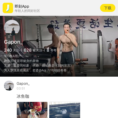
即刻App
下载
年轻人的同好社区
Gapon_
240
628
8
关注
被关注
夸夸
早C晚A用户
跑步羽球篮球健身的废物
五迷，最爱周柏豪，求婚、婚礼曲是《我的宣言》
为人肤浅喜欢美女，老婆@Aqi.77与萌娃卷卷
Gapon_
03:51
冰鱼咖