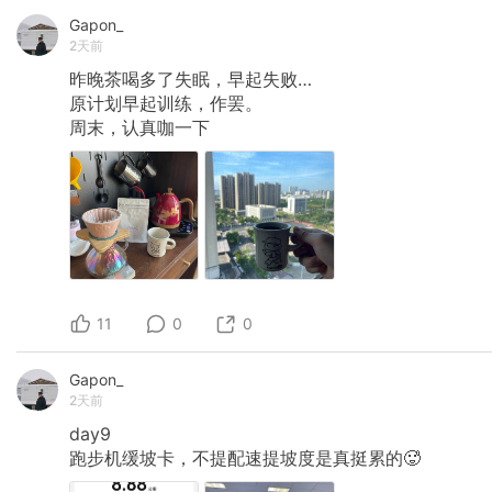
Gapon_
2天前
昨晚茶喝多了失眠，早起失败…
原计划早起训练，作罢。
周末，认真咖一下
11
0
0
Gapon_
2天前
day9
跑步机缓坡卡，不提配速提坡度是真挺累的🥵