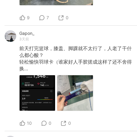
9
7
0
Gapon_
3天前
前天打完篮球，膝盖、脚踝就不太行了，人老了干什
么都心酸？
轻松愉快羽球卡（谁家好人手胶搓成这样了还不舍得
换…
10
0
0