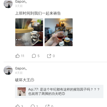
Gapon_
3天前
上班时间到我们一起来祷告
11
5
0
Gapon_
4天前
破坏大王🫠
Aqi.77: 是这个年纪都有这样的摧毁因子吗？？？
也就用了两脚的功夫吧🙃
3
1
0