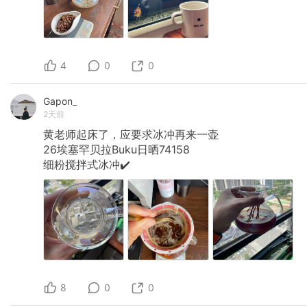
4
0
0
Gapon_
2天前
黄老师起床了，应要求冰冲再来一壶
26埃塞罕贝拉Buku日晒74158
细粉搅拌式冰冲✔️
8
0
0