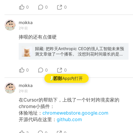
0
0
0
moikka
2年前
捧哏的还有点僵硬
歸藏: 把昨天Anthropic CEO的强人工智能未来预
测文章做了一个播客。 没想到花时间最长的是用
Figma给视频背景排版，哈哈。
0
0
0
App内打开
moikka
2年前
在Cursor的帮助下，上线了一个针对跨境卖家的
chrome小插件：
体验地址：
chromewebstore.google.com
开源代码在这里：
github.com
2
0
0