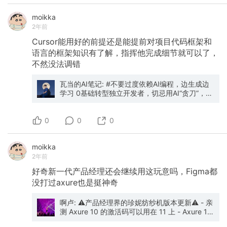
moikka
2年前
Cursor能用好的前提还是能提前对项目代码框架和
语言的框架知识有了解，指挥他完成细节就可以了，
不然没法调错
瓦当的AI笔记: #不要过度依赖AI编程，边生成边
学习 0基础转型独立开发者，切忌用AI“贪刀”，搞
不好连续生成后给你当头一棒不得不回滚 最近开
始写iOS App，先是大致浏览了下swift的框架，
0
然后用bolt.new实现一个最小框架，丢到Cursor
0
0
里去微调，在Xcode里预览 最后让AI扮演老师解
释下每个模块是怎么实现的，了解个大概就行 不
moikka
期望完全学会什么，但针对性地让AI辅助会大大
2年前
减少幻觉bug
好奇新一代产品经理还会继续用这玩意吗，Figma都
没打过axure也是挺神奇
啊卢: ⚠️产品经理界的珍妮纺纱机版本更新⚠️ - 亲
测 Axure 10 的激活码可以用在 11 上 - Axure 11
的文件格式与 10 不兼容