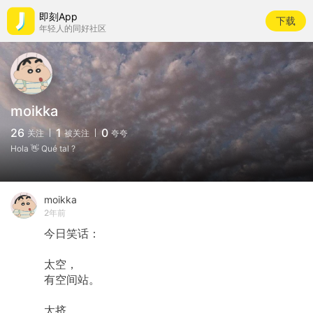
即刻App
下载
年轻人的同好社区
moikka
26
1
0
关注
被关注
夸夸
Hola 👋 Qué tal ?
moikka
2年前
今日笑话：
太空，
有空间站。
太挤，