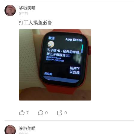
哆啦美喵
5年前
打工人摸鱼必备
7
0
0
哆啦美喵
6年前