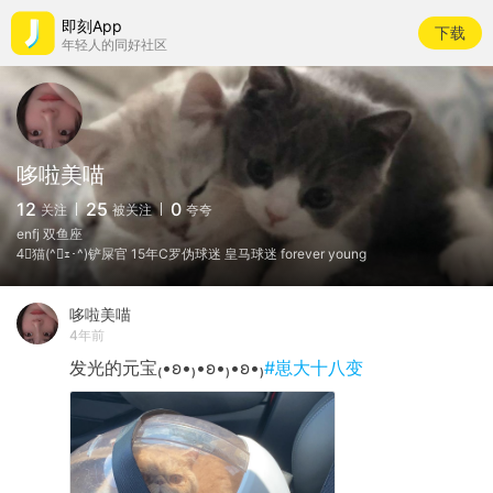
即刻App
下载
年轻人的同好社区
哆啦美喵
12
25
0
关注
被关注
夸夸
enfj 双鱼座
4⃣️猫(^･ｪ･^)铲屎官 15年C罗伪球迷 皇马球迷 forever young
哆啦美喵
4年前
发光的元宝₍•ʚ•₎•ʚ•₎•ʚ•₎
#崽大十八变