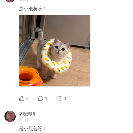
是小泡芙呀！
5
1
0
哆啦美喵
6年前
是小煎包呀！