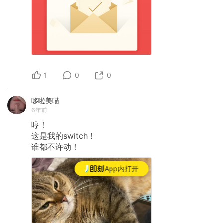
1
0
0
哆啦美喵
6年前
哼！
这是我的switch！
谁都不许动！
App内打开