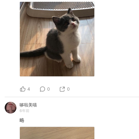
4
0
0
哆啦美喵
6年前
略