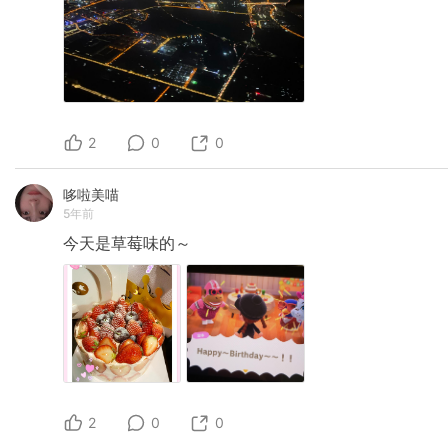
2
0
0
哆啦美喵
5年前
今天是草莓味的～
2
0
0