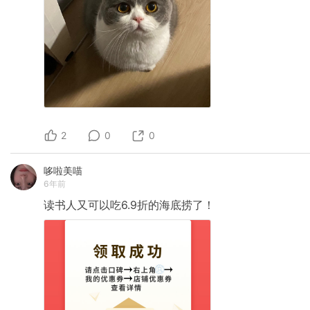
2
0
0
哆啦美喵
6年前
读书人又可以吃6.9折的海底捞了！