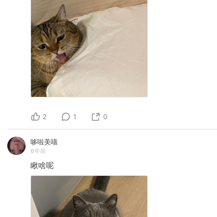
2
1
0
哆啦美喵
6年前
瞅啥呢