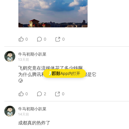
0
0
0
牛马初期小趴菜
13天前
飞鹤究竟在流媒体花了多少钱啊
App内打开
​为什么腾讯和爱奇艺的贴片广告都是它
🥲
0
2
0
牛马初期小趴菜
14天前
成都真的热炸了