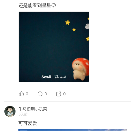
还是能看到星星😉
0
0
0
牛马初期小趴菜
5天前
可可爱爱