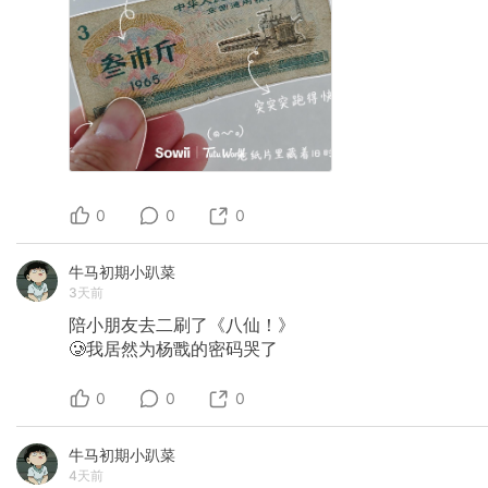
0
0
0
牛马初期小趴菜
3天前
陪小朋友去二刷了《八仙！》
🥲我居然为杨戬的密码哭了
0
0
0
牛马初期小趴菜
4天前