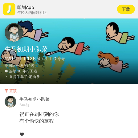
即刻App
下载
年轻人的同好社区
牛马初期小趴菜
129
126
0
关注
被关注
夸夸
🦌国家一级摆烂选手
︎● 连续 10 年打工者
丶 又是牛马了·老油条
置顶
牛马初期小趴菜
6年前
祝正在刷即刻的你
有个愉快的旅程
❤