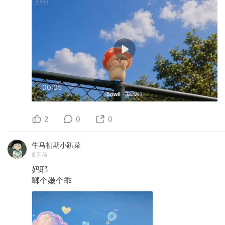
00:05
2
0
0
牛马初期小趴菜
8天前
妈耶
啷个嫩个乖