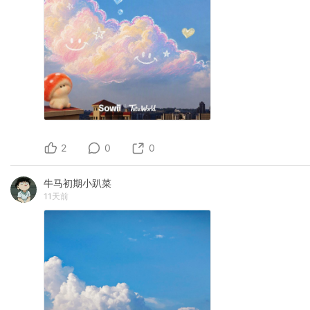
2
0
0
牛马初期小趴菜
11天前