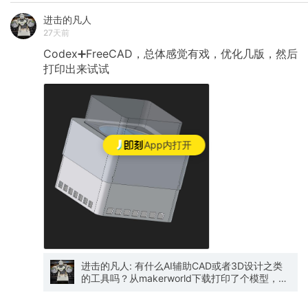
好做减法，把什么max、turbo都砍一砍，既要又
进击的凡人
要是不可能的，为了价值做事，而不是为了价格
27天前
段覆盖做事 3. 米家App的产品经理不行就快换人
吧，整体交互问题和bug数不胜数，不会做就把
Codex➕FreeCAD，总体感觉有戏，优化几版，然后
接口开放了给第三方做。 4. 仪式感的东西搞起
打印出来试试
来，在云服务里增加绑定过的产品板块，手机、
IoT、真正做用户的家。
App内打开
进击的凡人: 有什么AI辅助CAD或者3D设计之类
的工具吗？从makerworld下载打印了个模型，发
现和我买的配件并不适配，虽然用CAD我也能简
单搞一个，但毕竟AI时代了，问一下有没过AI辅