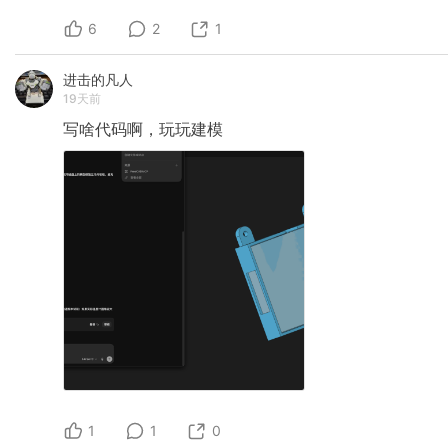
6
2
1
进击的凡人
19天前
写啥代码啊，玩玩建模
1
1
0