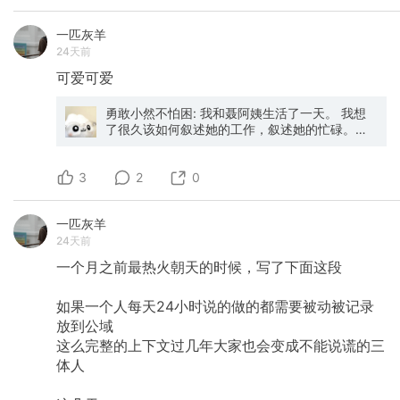
PR 审查流程举例话，agent 在一轮 review 结束
个确实有问题，我帮你反馈给产品，下周给你答
后报告的问题，会在 Duetlens 里形成一张张本地
复。 他的语气一下子软下来了，说"其实也不是什
一匹灰羊
的 finding 卡片。我们人类 Reviewer 则可以对
么大事，就是刚才着急，一时没忍住"。 后来我们
24天前
agent 发现的问题，以及任何一段代码进行追问
加了微信。他成了我最早的一批即友之一。 还有
讨论，比如觉得 agent 的修复建议不合理，让它
@少楠Plidezus 。我记得和少楠哥认识，就是他
可爱可爱
改评审结论，或者直接动手编辑、甚至剔除觉得
在即刻上吐槽WPS。我回复了他，一来二去加了
不需要修复的问题。最后汇总结论，把经过人审
好友，后来成了朋友。 所以这些年我最大的感受
勇敢小然不怕困: 我和聂阿姨生活了一天。 我想
的 review 意见一起提交到 GitHub 上，让 PR 作
是：态度比行动要快一点。 用户找上门的时候，
了很久该如何叙述她的工作，叙述她的忙碌。因
者可见。 🔍 Duetlens 也能支持本地分支的代码
第一时间不是解释，不是辩护，是先换位思考
为“阿姨很辛苦”，是一件显而易见的事情。我想呈
审查，也能方便的把审查意见一键导出给我们的
——他为什么急？是不是我们的产品哪里做得不
现的，是阿姨如何具体、真实地生活。 聂阿姨的
coding agent 去做修复。 不得不提 Duetlens 的
够好？带着这个思维去沟通，大部分火气都能
3
全名叫聂芳。99年来到上海，那个时候她27岁。
2
0
开发就是用 Duetlens 的审查反复敲打过来的。
消。 再说第二件事。 有人问过我，在即刻上做运
上海的工资一个月500，老家只有400，为了能
Duetlens 的重跑复审能力也是一大亮点，它会综
营，ROI怎么算。 我说，我没算过。 这是实话。
多挣100块，聂阿姨每天要喝不习惯的上海水。
合 Reviewer 的意见和 PR 作者的评论意见一起研
无论是黄即还是黑即，我从来没有把即刻当成一
一匹灰羊
她把茶叶泡在水里，慢慢地喝，上海的水就不涩
判之前的 finding 结论。 还有更多功能可以看项
个捞流量的工具。摸着良心说，除非自己老板也
24天前
了。 阿姨是被中介介绍来公司的。中介跟阿姨介
目主页： https://github.com/xieziyu/duetlens
玩即刻，不然从数据层来评估运营即刻的性价
绍这是一个快递公司。于是当有人问起聂阿姨在
目前已发布第一个正式版本。永久开源，欢迎大
比，真的太低了。 那为什么还在上面？ 纯粹是喜
一个月之前最热火朝天的时候，写了下面这段
哪家公司上班，聂阿姨说是在快递公司。但渐渐
家来体验和提意见
欢这里的氛围。 在即刻上，我学会了一件事：把
地，聂阿姨发现不对劲：为什么公司里没快递，
用户当朋友，而不是当流量。 你主动靠近用户，
如果一个人每天24小时说的做的都需要被动被记录
但是每个人都对着电脑。所以别人再问起，聂阿
帮他们解决问题，他们是能感受到的。那种"WPS
姨改口了，她说：这是一个大家都打电脑的公
放到公域
的人居然在这里"的惊喜感，比任何广告投放都值
司。一直到后来，公司门口挂了标识，聂阿姨才
这么完整的上下文过几年大家也会变成不能说谎的三
钱。 我见过太多品牌发的内容，华丽到不像话，
知道，她在的公司，叫做科技公司。 聂阿姨的一
结果0点赞0互动。为什么？因为那根本不是给用
体人
天是从8点半开始的。她要挑选不同的零食、饮
户看的，是给老板看的。要么自嗨，要么交差，
料，摆放好早饭吃的鸡蛋和粥。要清理垃圾、分
路子从一开始就歪了。 努力离用户更近一点。 这