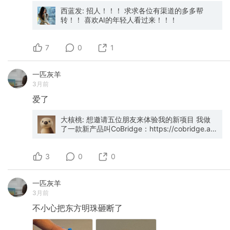
货梯上下楼，哪怕没有哪条明文规定说过客梯只
媒体工作，主题就一个“跟用户交朋友”。 跟领导
西蓝发: 招人！！！ 求求各位有渠道的多多帮
许哪类人乘坐。anyway，看见未必会改变任何，
聊的时候，领导说"想法挺好，但和用户交朋友这
转！！ 喜欢AI的年轻人看过来！！！
但也可能是一切的开始。”这是我们编辑部作「看
件事，怎么说清楚？" 我确实没想好怎么说。 交
见我们的劳动者姐妹」企划的缘起，也是我对聂
朋友这件事，在我的潜意识里就不应该拿来衡
阿姨最初的好奇，好奇她的生活究竟如何度过？
量。 所以我的回答是：我们和用户成为朋友。未
7
0
1
好奇她为什么总是兴致勃勃地带着笑容？好奇在
来当用户面对WPS的不足时，因为相信朋友，愿
那些被折叠起来的工作中， 她在怎样创造与我息
意给我们改正的机会——这就很棒了。 除了即
息相关的生活？ 但不可否认的是，当我回到我的
刻，后续微信公众号"WPS办公助手"，以及微博/
一匹灰羊
轨道，能做的就是仅仅只是向阿姨多打几个招
小红书"WPS产品小王"，都由我来负责。 希望各
3月前
呼、扔垃圾时把饮料倒干净；对我而言，和聂阿
位即友、各位朋友，多多支持。 谢谢。 也希望大
姨在公司度过的奇妙一天，对聂阿姨而言，是每
爱了
家帮忙转发，让更多人知道——WPS有一个愿意
日每日的重复。聂阿姨的生活，和我的生活，仍
和大家交朋友的团队。
然在继续。 书写，是为了被看见，仅此而已。
大核桃: 想邀请五位朋友来体验我的新项目 我做
了一款新产品叫CoBridge：https://cobridge.ai/
缘起是我们团队内部开始越来越多的使用HTML文
件作为文档和设计稿，优势明显，但是遇到了协
3
作产品出现之前的问题：不好做版本管理，没办
0
0
法在线预览，依赖人手动传递等。 在团队内分享
我自己做的Skill的时候，也遇到了类似不便。 我
一匹灰羊
把这个问题总结为团队内部公共上下文的管理需
3月前
求。 有一些现成的解决方案，但普遍都很重，我
觉得这个需求可以用很轻量的产品来实现，于是
不小心把东方明珠砸断了
上周开始动手开发。 目前做到了这几点： - 高度
Agent友好：配备了完善的CLI和Skill，配置好账