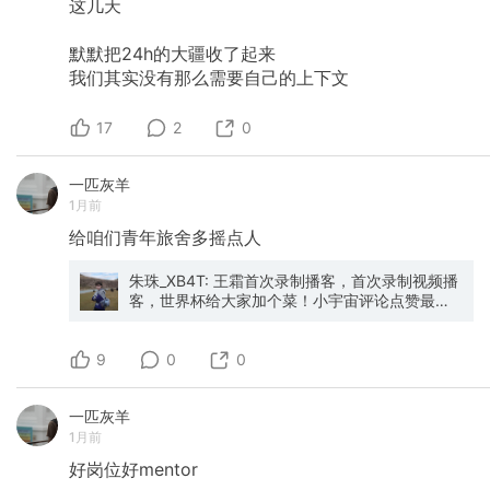
类垃圾、打扫新的办公室，要洗拖布、拧拖布、
这几天
是我总结的第二条。靠近用户这件事，不需要方
擦窗户，再洗拖布、拧拖布；洗刀、擦刀、切水
法论，只需要一个念头——你愿不愿意。 第三件
果，再洗刀、擦刀。这些琐碎、重复的动作，聂
事，可能也是最难说清楚的一件事。 我试过很多
默默把24h的大疆收了起来
阿姨做的十分利落。譬如，放矿泉水时，可以整
方法去定义"真诚"这个词，但都说不清楚。真诚
我们其实没有那么需要自己的上下文
箱整箱地平倒出来，这样又快又整齐；譬如，撑
不像日活，不像转化率，没有一个数字可以衡
开垃圾袋时，要先下探到垃圾的两个角，再整理
量。 后来我不定义了。我就尝试把用户当成生活
拗出来的部分，这样垃圾袋才有更大的容量，扔
17
2
0
中的朋友去沟通。 结果发现，朋友会对我宽容很
垃圾时不会把垃圾袋折叠进垃圾桶里；再譬如，
多，理解很多，会更有耐心等我来解决问题。 我
整理纸箱时，先按住一侧，再向外掰另一侧，这
觉得这就是很多品牌求而不得的东西——通过真
样才能更快地展开纸板。 到了下午，聂阿姨开始
一匹灰羊
诚相待，得到用户的信任，用户愿意给产品时间
插花、准备第二天的粥和茶叶蛋。吃完晚饭，阿
1月前
和鼓励。这本身不就是运营的意义吗？比发一百
姨们又在货梯间整理垃圾，货梯间因为汤汤水水
个吹牛广告更有价值。 真诚依然是必杀技。 以上
给咱们青年旅舍多摇点人
的味道并不好闻，而这样的工作阿姨每天要做两
就是我这些年的思考，然后写完就发现这些东西
次。 晚上九点十四分，聂阿姨把最后一袋垃圾拉
早就在雷总的《小米创业思考里》总结了： 用户
到地下室并拍完照后，正式下班。她终于脱下了
朱珠_XB4T: 王霜首次录制播客，首次录制视频播
评判一家公司，从来不是只看只言片语，而是听
她的围裙，换上自己的外套，背上装手机的小挎
客，世界杯给大家加个菜！小宇宙评论点赞最高
其言，观其行。只要我们持续把产品做好、持续
包，从货梯离开。而此时的我已经跟着阿姨在公
的朋友送出王霜签名照！
改进服务，用户足够包容；真正会失去用户的，
司走了一万两千步，只想坐着。 聂阿姨把生活过
永远是糟糕的产品，不是一次发言的疏漏。 无论
成了一小段一小段的间歇跑，在一圈又一圈的工
9
0
0
要付出多大代价，我们绝不放弃新媒体这个阵
作中，留意着周遭的一切，知道什么时候该上矿
地，绝不放弃直接对话用户的通道。 用好新媒体
泉水，什么时候该上纸巾，什么时候该上筷子。
本质不是广告投放，不是流量套路，它是离用户
一匹灰羊
聂阿姨是公司的维他命，巧妙地在所有人工作的
最近的方式：能够持续听见真实反馈，避免企业
余光中，维持着秩序。 “我发现我们总是管所有的
1月前
闭门造车。新媒体营销的内核，不是说服用户买
清洁工叫阿姨，哪怕她们天天出现在生活里，也
单，是持续和用户交朋友。 现在说正事。 因为这
好岗位好mentor
无人知晓她们的姓名。我发现公司里的阿姨只坐
些年一直在做这件事，我最近开始负责WPS的新