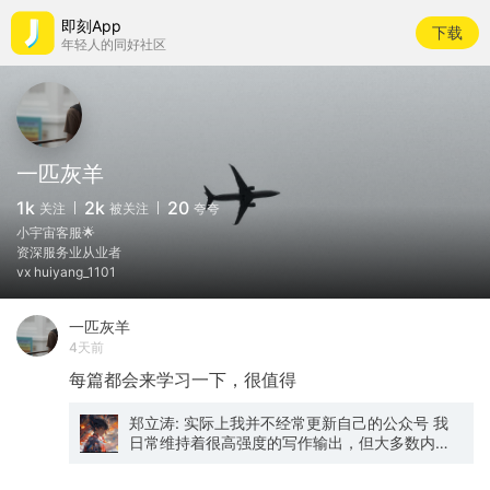
即刻App
下载
年轻人的同好社区
一匹灰羊
1k
2k
20
关注
被关注
夸夸
小宇宙客服🌟
资深服务业从业者
vx huiyang_1101
一匹灰羊
4天前
每篇都会来学习一下，很值得
郑立涛: 实际上我并不经常更新自己的公众号 我
日常维持着很高强度的写作输出，但大多数内容
都不曾公开发表，大多数是只定期发给LP内部阅
读。只有很少很少数，我认为最值得拿出来分