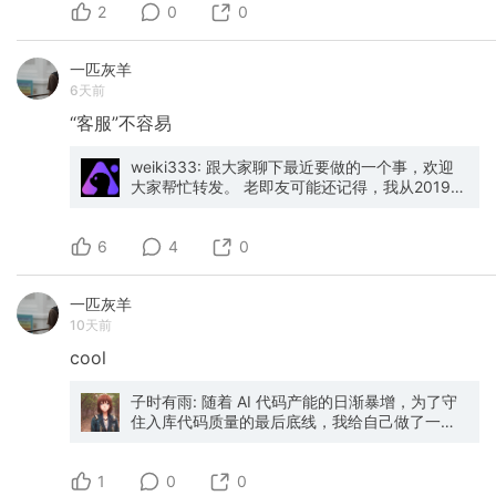
2
享、哪怕过了很多年读来还会觉得非常有价值的
0
0
部分，我才会在公众号上发布 我对流量没有诉
求，对变现也没有诉求，虽然偶尔会有些帖子在
一匹灰羊
圈子里传播度非常高，但流量实际上对我而言是
6天前
一种负担 我只想维护一个作品集，作为在信息流
时代里留下的一点严肃思考的高质量痕迹；也让
“客服”不容易
那些真正在乎这些内容的人能够从中得到一丝启
发，仅此而已。
weiki333: 跟大家聊下最近要做的一个事，欢迎
大家帮忙转发。 老即友可能还记得，我从2019年
就开始在即刻上晃悠了。 那会儿没什么章法，想
到什么发什么。有人吐槽WPS，我就去回复，帮
6
他们解决。有人问功能怎么用，我就截图一步步
4
0
教。有人骂得难听，我就先听完，再去找对应的
产品经理反馈。 一开始没想那么多。就是觉得，
一匹灰羊
人家愿意跟你说话，是还对你有期待。真觉得你
10天前
没救了，谁会浪费这个时间？ 后来我发现，这条
逻辑不止适用于即刻——它几乎贯穿了我后来做
cool
用户运营的全部思考。 先说一件事。 有一次，一
个用户发动态写一大段话，情绪很激动，大意
子时有雨: 随着 AI 代码产能的日渐暴增，为了守
是"WPS又改版了，改得真难用，你们产品经理到
住入库代码质量的最后底线，我给自己做了一个
底用不用自己的产品"。 没人回他。 我私聊了
代码审查工具 Duetlens。它的核心设计理念是：
他。先问他在哪个场景遇到了问题，能不能截个
和 agent 一起看透每一处改动。 🔍 Duetlens 是
图给我看看。他发过来，我一看，确实有个交互
1
一个本地审查优先的代码审查工具。以 GitHub
0
0
路径比之前多了一步。我跟他说，你说得对，这