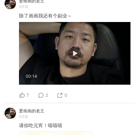
爱画画的老王
5月前
除了画画我还有个副业～
00:14
7
2
0
爱画画的老王
5月前
请你吃元宵！嘻嘻嘻