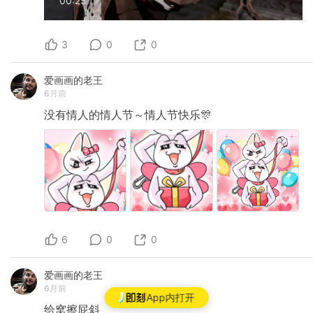
00:25
3
0
0
爱画画的老王
6月前
没有情人的情人节～情人节快乐🎊
6
0
0
爱画画的老王
6月前
App内打开
给窝擦屁斜