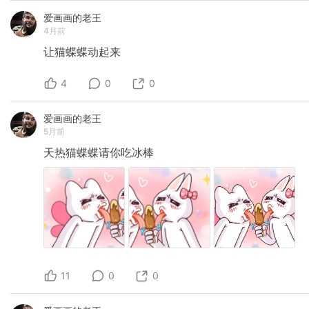
爱画画的老王
4月前
让猫蝶蝶动起来
4
0
0
爱画画的老王
5月前
天热猫蝶蝶请你吃冰棒
11
0
0