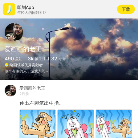
即刻App
下载
年轻人的同好社区
爱画画的老王
490
3k
32
关注
被关注
夸夸
绘画领域优秀贡献者
做个有趣的人，游戏人间～
爱画画的老王
2月前
伸出左脚笔出中指。