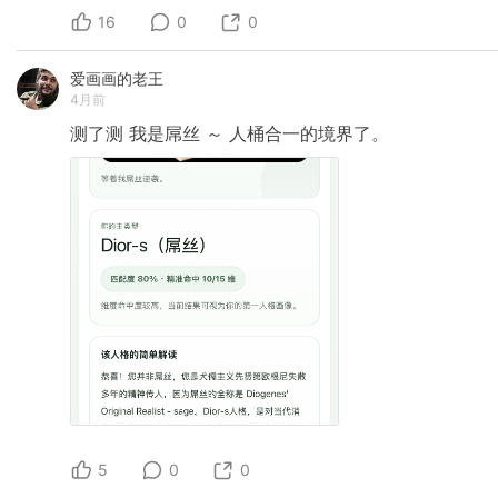
16
0
0
爱画画的老王
4月前
测了测
我是屌丝
～
人桶合一的境界了。
5
0
0