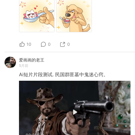
10
0
0
爱画画的老王
5月前
Ai短片片段测试.
民国群匪墓中鬼迷心窍。