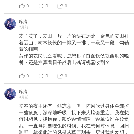
0
0
0
席清
2月前
麦子黄了，麦田一片一片的镶在远处，金色的麦田衬
着远山，树木长长的一排又一排，一段又一段，勾勒
着这幅画。
劳作的农民怎么看呢，是想起了白面馍馍就西瓜的晚
餐？还是掐算着日子然后出钱请机器收割？
0
0
0
席清
4月前
初春的夜里还有一丝凉意，但一阵风吹过身体会卸掉
一些疲惫，深深地呼吸，接下来大脑会重启。我在想
何时相见，拥抱你，跟你说悄悄话，说单位谁在欺负
我，一直骂到要吃饭的时候。我在想何时休息，回归
旷野，就像此时的风是从草原刮来，穿过我的梦想，