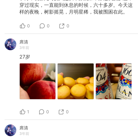
穿过现实，一直能到休息的时候，六十多岁。今天这
样的夜晚，树影摇晃，月明星稀，我被围困在此。
0
0
0
席清
3年前
27岁
1
0
0
席清
3年前