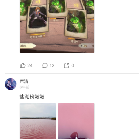
24
12
0
席清
6年前
盐湖粉嫩嫩