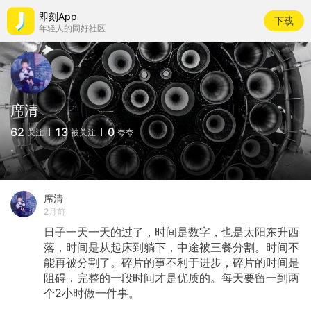
即刻App
下载
年轻人的同好社区
席清
62
13
0
关注
被关注
夸夸
。
席清
2月前
日子一天一天的过了，时间是数字，也是太阳东升西
落，时间是从起床到躺下，中途被三餐分割。时间不
能再被分割了。碎片的事不利于进步，碎片的时间是
阻碍，完整的一段时间才是优质的。每天要留一到两
个2小时做一件事。